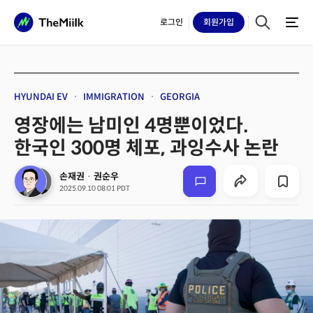
로그인
회원
가입
HYUNDAI EV
IMMIGRATION
GEORGIA
영장에는 남미인 4명뿐이었다.
한국인 300명 체포, 과잉수사 논란
손재권
·
권순우
2025.09.10 08:01 PDT