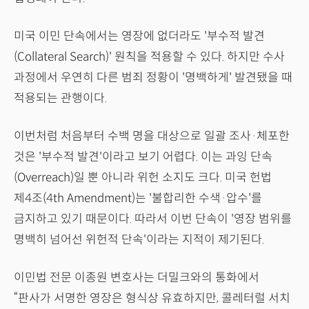
미국 이민 단속에서는 영장에 없더라도 '부수적 발견
(Collateral Search)' 원칙을 적용할 수 있다. 하지만 수사
과정에서 우연히 다른 범죄 정황이 '명백하게' 발견됐을 때
적용되는 관행이다.
이번처럼 처음부터 수백 명을 대상으로 일괄 조사·체포한
것은 '부수적 발견'이라고 보기 어렵다. 이는 과잉 단속
(Overreach)일 뿐 아니라 위헌 소지도 크다. 미국 헌법
제4조(4th Amendment)는 '불합리한 수색·압수'를
금지하고 있기 때문이다. 따라서 이번 단속이 '영장 범위를
명백히 넘어선 위헌적 단속'이라는 지적이 제기된다.
이민법 전문 이종원 변호사는 더밀크와의 통화에서
“판사가 서명한 영장은 형식상 유효하지만, 콜레터럴 서치