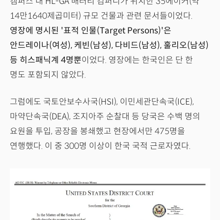
캠퍼스 내 HL-GA 배터리 컴퍼니가 위치한 35에이커(약
14만1640제곱미터) 규모 건물과 관련 문서들이었다.
영장에 명시된 '표적 인물(Target Persons)'은
안드레이나(여성), 케빈(남성), 다비드(남성), 훌리오(남성)
등 히스패닉계 4명뿐
이었다. 영장에는 한국인은 단 한
명도 포함되지 않았다.
그럼에도 국토안보수사국(HSI), 이민세관단속국(ICE),
마약단속국(DEA), 조지아주 순찰대 등 당국은 수백 명의
요원을 투입, 공장을 봉쇄했고 현장에서만 475명을
연행했다. 이 중 300명 이상이 한국 국적 근로자였다.