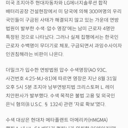
미국 조지아주 현대자동차와 LG에너지솔루션 합작
배터리공장 건설현장에서 미 당국에 의해 300여명의 우리
국민들이 구금된 사태가 해결되지 않고 있는 가운데 연방
법원이 발부한 수색·압수 영장'에는 남미 근로자 4명만
특정된 것으로 나타났다. 그러나 실제 집행에서는 한국인
근로자 수백명이 무더기로 체포, 구금되면서 과잉수사이자
인권침해라는 비판이 나온다.
더밀크가 입수한 연방법원 압수 수색영장(AO 93C,
사건번호 4:25-MJ-81)에 따르면 영장은 지난 8월 31일
오후 5시 5분 조지아 남부연방지법 크리스토퍼 L. 레이
치안판사가 발부했다. 수색 목적은 불법 고용 및 외국인
은닉 혐의(8 U.S.C. § 1324) 관련 '자료 확보'였다.
수색 대상은 현대차 메타플랜트 아메리카(HMGMA)