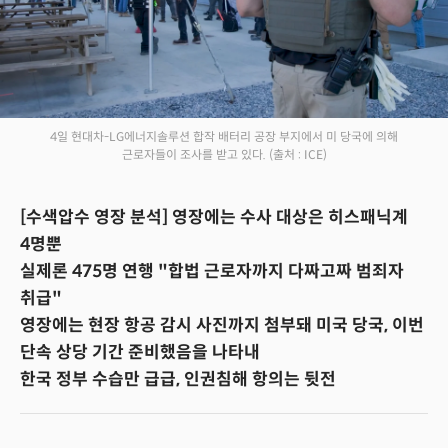
4일 현대차-LG에너지솔루션 합작 배터리 공장 부지에서 미 당국에 의해
근로자들이 조사를 받고 있다.
(출처 : ICE)
[수색압수 영장 분석] 영장에는 수사 대상은 히스패닉계
4명뿐
실제론 475명 연행 "합법 근로자까지 다짜고짜 범죄자
취급"
영장에는 현장 항공 감시 사진까지 첨부돼 미국 당국, 이번
단속 상당 기간 준비했음을 나타내
한국 정부 수습만 급급, 인권침해 항의는 뒷전