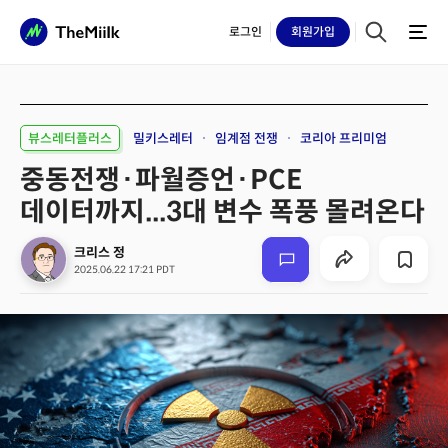
로그인
회원
가입
뷰스레터플러스
밀키스레터
임계점 전쟁
코리아 프리미엄
중동전쟁·파월증언·PCE
데이터까지...3대 변수 폭풍 몰려온다
크리스 정
2025.06.22 17:21 PDT