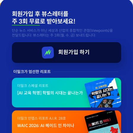
회원가입 후 뷰스레터를
주 3회 무료
로 받아보세요!
단순 뉴스 서비스가 아닌 세상과 산업의 종합적인 관점(Viewpoints)을
전달드립니다. 뷰스레터는 주 3회(월, 수, 금) 보내드립니다.
회원가입 하기
더밀크가 엄선한 리포트
더밀크 스페셜 리포트
[AI 교육 혁명] 학벌의 시대는 끝나는가
더밀크 인뎁스 리포트 A.I.R. 28호
WAIC 2026: AI 메이드 인 차이나