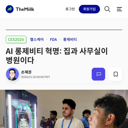
로그인
회원
가입
CES2026
헬스케어
FDA
롱제비티
AI 롱제비티 혁명: 집과 사무실이
병원이다
손재권
2026.01.20 00:00 PDT