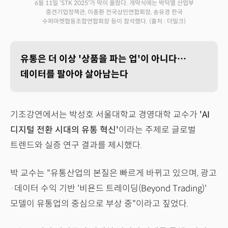
6월 11일 'STK 2025'가 막이 올랐다. 개막식에는 박덕열 산업부
중견기업정책관, 이충환 전국상인연합회장, 송유경 한국
수퍼마켓협동조합연합회장 등이 참석했다.
(출처 : 더밀크)
유통은 더 이상 '상품을 파는 업'이 아니다…
데이터를 팔아야 살아남는다
기조강연에서는 박성호 서울대학교 경영대학 교수가
'AI
디지털 전환 시대의 유통 혁신'
이라는 주제로 글로벌
트렌드와 실증 연구 결과를 제시했다.
박 교수는 "유통산업의 본질은 빠르게 바뀌고 있으며, 광고
·데이터 수익 기반 '비욘드 트레이딩(Beyond Trading)'
모델이 유통업의 중심으로 부상 중"이라고 짚었다.