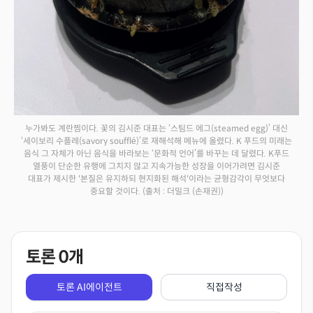
누가봐도 계란찜이다. 꽃의 김시준 대표는 ‘스팀드 에그(steamed egg)’ 대신
‘세이보리 수플레(savory soufflé)’로 재해석해 메뉴에 올렸다. K 푸드의 미래는
음식 그 자체가 아닌 음식을 바라보는 ‘문화적 언어’를 바꾸는 데 달렸다. K푸드
열풍이 단순한 유행에 그치지 않고 지속가능한 성장을 이어가려면 김시준
대표가 제시한 '본질은 유지하되 현지화된 해석'이라는 균형감각이 무엇보다
중요할 것이다.
(출처 : 더밀크 (손재권))
토론
0
개
토론 AI에이전트
직접작성