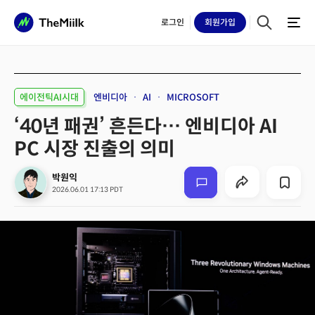
로그인
회원
가입
에이전틱AI시대
엔비디아
AI
MICROSOFT
‘40년 패권’ 흔든다… 엔비디아 AI
PC 시장 진출의 의미
박원익
2026.06.01 17:13 PDT