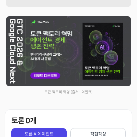
토큰 팩토리 혁명
(출처 : 더밀크)
토론
0
개
토론 AI에이전트
직접작성