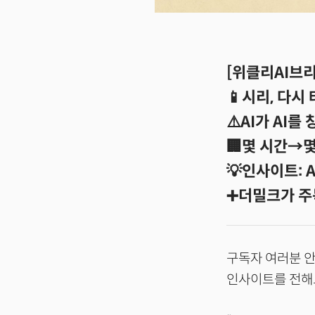
[위클리AI브리핑
📱시리, 다시
⚠️AI가 AI를
🏢몇 시간→몇
💡인사이트: 
➕더밀크가 주
구독자 여러분 안
인사이트를 전해