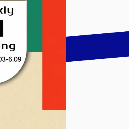
talk
LinkedIn
하기