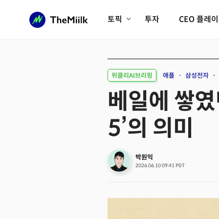
토픽
투자
CEO 플레
에이전틱AI시대
롱제비티/헬스케어
인프라/에너지
미국대전환
위클리AI브리핑
애플
삼성전자
피지컬AI/로봇
디지털자산
베일에 쌓였던
AX비즈니스혁명
미래 교육/직업
5’의 의미
전체 기사 보기
박원익
2026.06.10 09:41 PDT