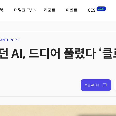
2027
이북
더밀크 TV
리포트
이벤트
CES
전체기사
K-웨이브
최신비디오
비디오
스타트업
혁신원정대
역사 및 개요
ANTHROPIC
인자기(사람,돈,기술 이야기)
 AI, 드디어 풀렸다 ‘
필드 가이드
크리스의 뉴욕 시그널
CES2027 with TheM
더밀크 아카데미
더웨이브/트렌드쇼
밸리토크
토론 AI 0개