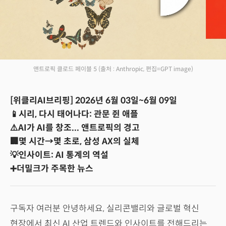
앤트로픽 클로드 페이블 5
(출처 : Anthropic, 편집=GPT image)
[위클리AI브리핑] 2026년 6월 03일~6월 09일
📱시리, 다시 태어나다: 관문 쥔 애플
⚠️AI가 AI를 창조... 앤트로픽의 경고
🏢몇 시간→몇 초로, 삼성 AX의 실체
💡인사이트: AI 통계의 역설
➕더밀크가 주목한 뉴스
구독자 여러분 안녕하세요, 실리콘밸리와 글로벌 혁신
현장에서 최신 AI 산업 트렌드와 인사이트를 전해드리는