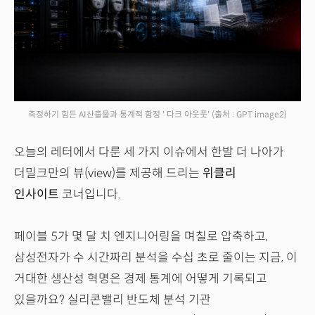
측정하기 힘든 AI산출물과 통계적 함정 ' 다크 아웃풋'
(출처 : GPT image2)
오늘의 레터에서 다룬 세 가지 이슈에서 한발 더 나아가
더밀크만의 뷰(view)를 제공해 드리는
위클리
인사이트
코너입니다.
페이블 5가 몇 달 치 엔지니어링을 며칠로 압축하고,
삼성전자가 수 시간짜리 분석을 수십 초로 줄이는 지금, 이
거대한 생산성 혁명은 경제 통계에 어떻게 기록되고
있을까요? 실리콘밸리 반도체 분석 기관