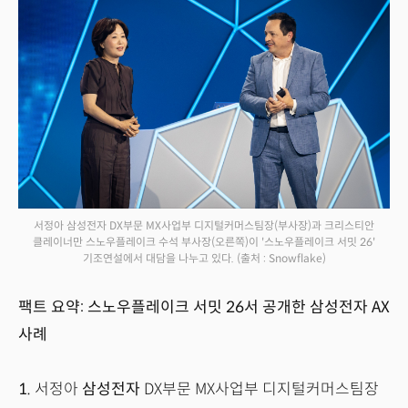
서정아 삼성전자 DX부문 MX사업부 디지털커머스팀장(부사장)과 크리스티안
클레이너만 스노우플레이크 수석 부사장(오른쪽)이 '스노우플레이크 서밋 26'
기조연설에서 대담을 나누고 있다.
(출처 : Snowflake)
팩트 요약: 스노우플레이크 서밋 26서 공개한 삼성전자 AX
사례
1.
서정아
삼성전자
DX부문 MX사업부 디지털커머스팀장