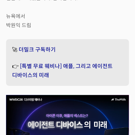
뉴욕에서
박원익 드림
🚀
더밀크 구독하기
👉
[특별 무료 웨비나] 애플, 그리고 에이전트
디바이스의 미래