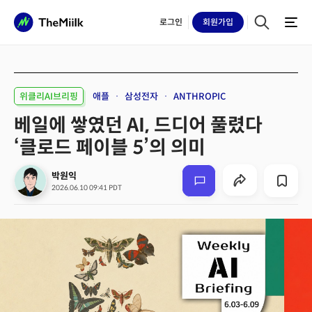
로그인
회원
가입
위클리AI브리핑
애플
삼성전자
ANTHROPIC
베일에 쌓였던 AI, 드디어 풀렸다
‘클로드 페이블 5’의 의미
박원익
2026.06.10 09:41 PDT