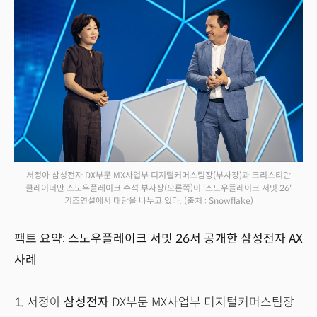
서정아 삼성전자 DX부문 MX사업부 디지털커머스팀장(부사장)과 크리스티안
클레이너만 스노우플레이크 수석 부사장(오른쪽)이 '스노우플레이크 서밋 26'
기조연설에서 대담을 나누고 있다.
(출처 : Snowflake)
팩트 요약: 스노우플레이크 서밋 26서 공개한 삼성전자 AX
사례
1.
서정아
삼성전자
DX부문 MX사업부 디지털커머스팀장