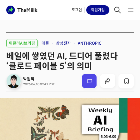
로그인
회원
가입
위클리AI브리핑
애플
삼성전자
ANTHROPIC
베일에 쌓였던 AI, 드디어 풀렸다
‘클로드 페이블 5’의 의미
박원익
2026.06.10 09:41 PDT