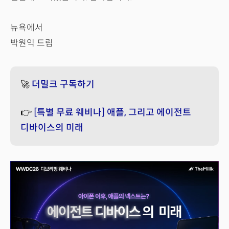
뉴욕에서
박원익 드림
🚀
더밀크 구독하기
👉
[특별 무료 웨비나] 애플, 그리고 에이전트
디바이스의 미래