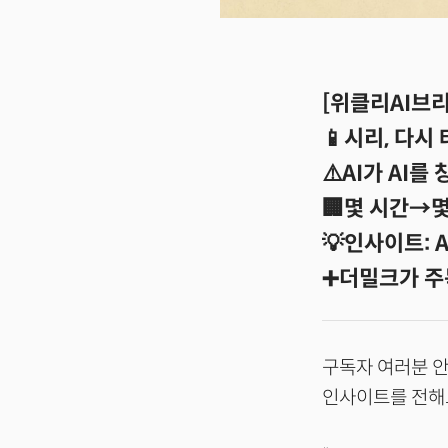
[위클리AI브리핑
📱시리, 다시
⚠️AI가 AI를
🏢몇 시간→몇
💡인사이트: 
➕더밀크가 주
구독자 여러분 안
인사이트를 전해