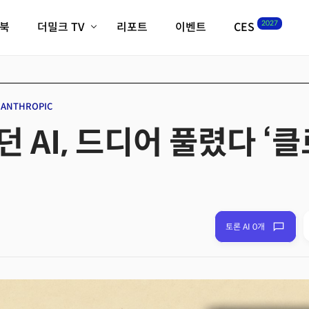
2027
이북
더밀크 TV
리포트
이벤트
CES
전체기사
K-웨이브
최신비디오
비디오
스타트업
혁신원정대
역사 및 개요
ANTHROPIC
인자기(사람,돈,기술 이야기)
 AI, 드디어 풀렸다 ‘
필드 가이드
크리스의 뉴욕 시그널
CES2027 with TheM
더밀크 아카데미
더웨이브/트렌드쇼
밸리토크
토론 AI 0개