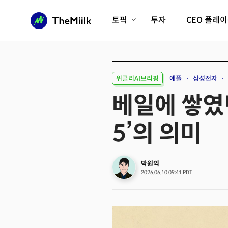
토픽
투자
CEO 플레
에이전틱AI시대
롱제비티/헬스케어
인프라/에너지
미국대전환
위클리AI브리핑
애플
삼성전자
피지컬AI/로봇
디지털자산
베일에 쌓였던
AX비즈니스혁명
미래 교육/직업
5’의 의미
전체 기사 보기
박원익
2026.06.10 09:41 PDT