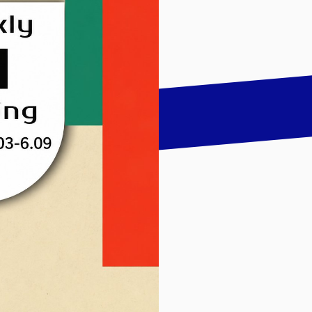
talk
LinkedIn
하기