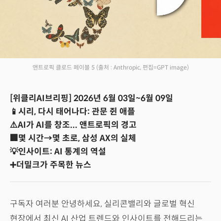
앤트로픽 클로드 페이블 5
(출처 : Anthropic, 편집=GPT image)
[위클리AI브리핑] 2026년 6월 03일~6월 09일
📱시리, 다시 태어나다: 관문 쥔 애플
⚠️AI가 AI를 창조... 앤트로픽의 경고
🏢몇 시간→몇 초로, 삼성 AX의 실체
💡인사이트: AI 통계의 역설
➕더밀크가 주목한 뉴스
구독자 여러분 안녕하세요, 실리콘밸리와 글로벌 혁신
현장에서 최신 AI 산업 트렌드와 인사이트를 전해드리는