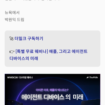
뉴욕에서
박원익 드림
🚀
더밀크 구독하기
👉
[특별 무료 웨비나] 애플, 그리고 에이전트
디바이스의 미래