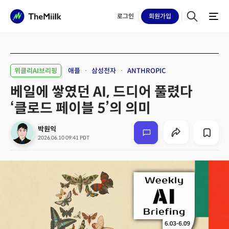
로그인
회원
가입
위클리AI브리핑
애플
삼성전자
ANTHROPIC
베일에 쌓였던 AI, 드디어 풀렸다
‘클로드 페이블 5’의 의미
박원익
2026.06.10 09:41 PDT