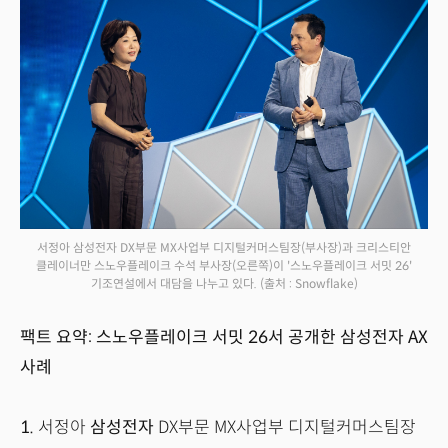
서정아 삼성전자 DX부문 MX사업부 디지털커머스팀장(부사장)과 크리스티안
클레이너만 스노우플레이크 수석 부사장(오른쪽)이 '스노우플레이크 서밋 26'
기조연설에서 대담을 나누고 있다.
(출처 : Snowflake)
팩트 요약: 스노우플레이크 서밋 26서 공개한 삼성전자 AX
사례
1.
서정아
삼성전자
DX부문 MX사업부 디지털커머스팀장