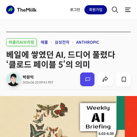
로그인
회원
가입
위클리AI브리핑
애플
삼성전자
ANTHROPIC
베일에 쌓였던 AI, 드디어 풀렸다
‘클로드 페이블 5’의 의미
박원익
2026.06.10 09:41 PDT