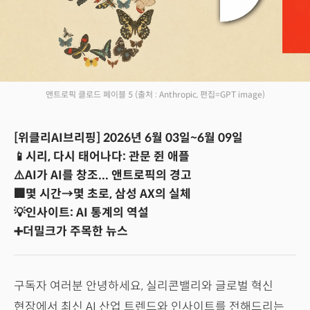
앤트로픽 클로드 페이블 5
(출처 : Anthropic, 편집=GPT image)
[위클리AI브리핑] 2026년 6월 03일~6월 09일
📱시리, 다시 태어나다: 관문 쥔 애플
⚠️AI가 AI를 창조... 앤트로픽의 경고
🏢몇 시간→몇 초로, 삼성 AX의 실체
💡인사이트: AI 통계의 역설
➕더밀크가 주목한 뉴스
구독자 여러분 안녕하세요, 실리콘밸리와 글로벌 혁신
현장에서 최신 AI 산업 트렌드와 인사이트를 전해드리는