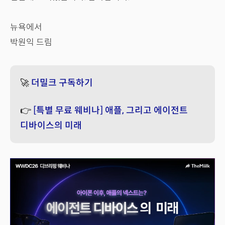
뉴욕에서
박원익 드림
🚀
더밀크 구독하기
👉
[특별 무료 웨비나] 애플, 그리고 에이전트
디바이스의 미래