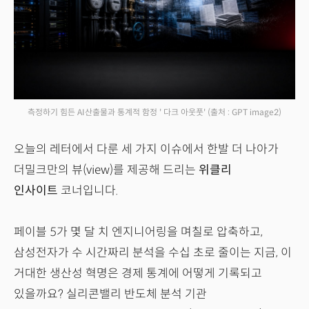
측정하기 힘든 AI산출물과 통계적 함정 ' 다크 아웃풋'
(출처 : GPT image2)
오늘의 레터에서 다룬 세 가지 이슈에서 한발 더 나아가
더밀크만의 뷰(view)를 제공해 드리는
위클리
인사이트
코너입니다.
페이블 5가 몇 달 치 엔지니어링을 며칠로 압축하고,
삼성전자가 수 시간짜리 분석을 수십 초로 줄이는 지금, 이
거대한 생산성 혁명은 경제 통계에 어떻게 기록되고
있을까요? 실리콘밸리 반도체 분석 기관