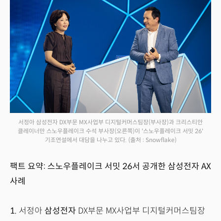
서정아 삼성전자 DX부문 MX사업부 디지털커머스팀장(부사장)과 크리스티안
클레이너만 스노우플레이크 수석 부사장(오른쪽)이 '스노우플레이크 서밋 26'
기조연설에서 대담을 나누고 있다.
(출처 : Snowflake)
팩트 요약: 스노우플레이크 서밋 26서 공개한 삼성전자 AX
사례
1.
서정아
삼성전자
DX부문 MX사업부 디지털커머스팀장