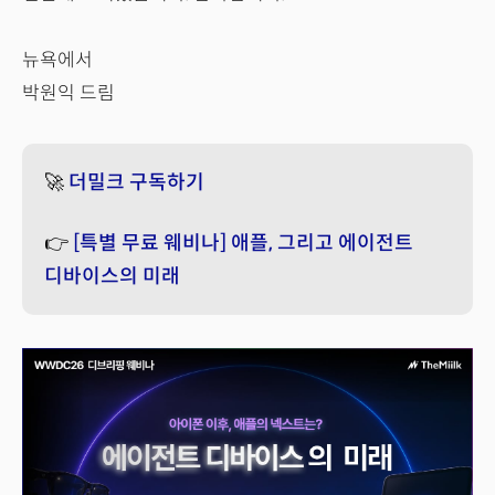
뉴욕에서
박원익 드림
🚀
더밀크 구독하기
👉
[특별 무료 웨비나] 애플, 그리고 에이전트
디바이스의 미래