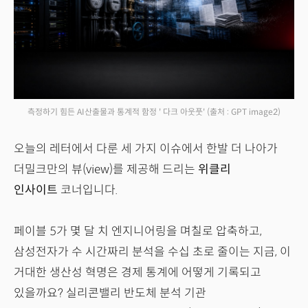
측정하기 힘든 AI산출물과 통계적 함정 ' 다크 아웃풋'
(출처 : GPT image2)
오늘의 레터에서 다룬 세 가지 이슈에서 한발 더 나아가
더밀크만의 뷰(view)를 제공해 드리는
위클리
인사이트
코너입니다.
페이블 5가 몇 달 치 엔지니어링을 며칠로 압축하고,
삼성전자가 수 시간짜리 분석을 수십 초로 줄이는 지금, 이
거대한 생산성 혁명은 경제 통계에 어떻게 기록되고
있을까요? 실리콘밸리 반도체 분석 기관