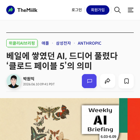
로그인
회원
가입
위클리AI브리핑
애플
삼성전자
ANTHROPIC
베일에 쌓였던 AI, 드디어 풀렸다
‘클로드 페이블 5’의 의미
박원익
2026.06.10 09:41 PDT