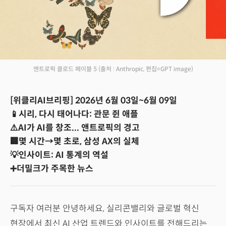
앤트로픽 클로드 페이블 5
(출처 : Anthropic, 편집=GPT image)
[위클리AI브리핑] 2026년 6월 03일~6월 09일
📱시리, 다시 태어나다: 관문 쥔 애플
⚠️AI가 AI를 창조... 앤트로픽의 경고
🏢몇 시간→몇 초로, 삼성 AX의 실체
💡인사이트: AI 통계의 역설
➕더밀크가 주목한 뉴스
구독자 여러분 안녕하세요, 실리콘밸리와 글로벌 혁신
현장에서 최신 AI 산업 트렌드와 인사이트를 전해드리는