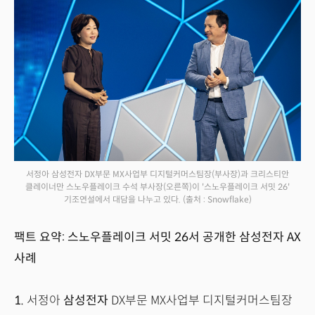
서정아 삼성전자 DX부문 MX사업부 디지털커머스팀장(부사장)과 크리스티안
클레이너만 스노우플레이크 수석 부사장(오른쪽)이 '스노우플레이크 서밋 26'
기조연설에서 대담을 나누고 있다.
(출처 : Snowflake)
팩트 요약: 스노우플레이크 서밋 26서 공개한 삼성전자 AX
사례
1.
서정아
삼성전자
DX부문 MX사업부 디지털커머스팀장