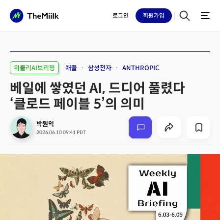
로그인
회원
가입
위클리AI브리핑
애플
삼성전자
ANTHROPIC
베일에 쌓였던 AI, 드디어 풀렸다
‘클로드 페이블 5’의 의미
박원익
2026.06.10 09:41 PDT