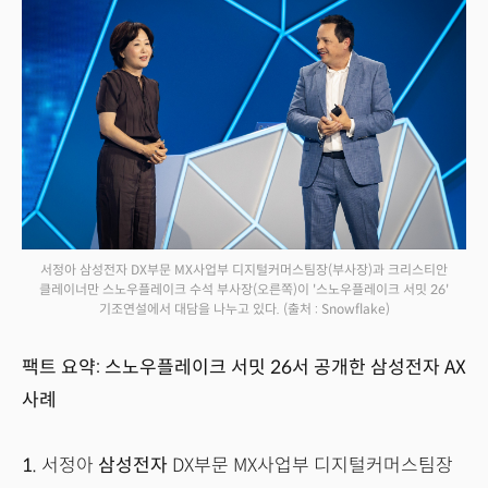
서정아 삼성전자 DX부문 MX사업부 디지털커머스팀장(부사장)과 크리스티안
클레이너만 스노우플레이크 수석 부사장(오른쪽)이 '스노우플레이크 서밋 26'
기조연설에서 대담을 나누고 있다.
(출처 : Snowflake)
팩트 요약: 스노우플레이크 서밋 26서 공개한 삼성전자 AX
사례
1.
서정아
삼성전자
DX부문 MX사업부 디지털커머스팀장