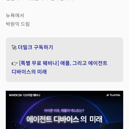
뉴욕에서
박원익 드림
🚀
더밀크 구독하기
👉
[특별 무료 웨비나] 애플, 그리고 에이전트
디바이스의 미래