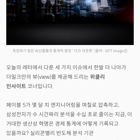
측정하기 힘든 AI산출물과 통계적 함정 ' 다크 아웃풋'
(출처 : GPT image2)
오늘의 레터에서 다룬 세 가지 이슈에서 한발 더 나아가
더밀크만의 뷰(view)를 제공해 드리는
위클리
인사이트
코너입니다.
페이블 5가 몇 달 치 엔지니어링을 며칠로 압축하고,
삼성전자가 수 시간짜리 분석을 수십 초로 줄이는 지금, 이
거대한 생산성 혁명은 경제 통계에 어떻게 기록되고
있을까요? 실리콘밸리 반도체 분석 기관