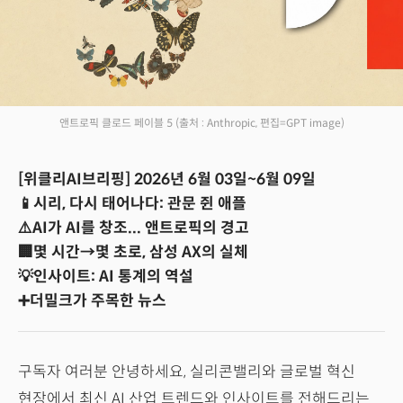
앤트로픽 클로드 페이블 5
(출처 : Anthropic, 편집=GPT image)
[위클리AI브리핑] 2026년 6월 03일~6월 09일
📱시리, 다시 태어나다: 관문 쥔 애플
⚠️AI가 AI를 창조... 앤트로픽의 경고
🏢몇 시간→몇 초로, 삼성 AX의 실체
💡인사이트: AI 통계의 역설
➕더밀크가 주목한 뉴스
구독자 여러분 안녕하세요, 실리콘밸리와 글로벌 혁신
현장에서 최신 AI 산업 트렌드와 인사이트를 전해드리는