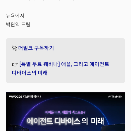
뉴욕에서
박원익 드림
🚀
더밀크 구독하기
👉
[특별 무료 웨비나] 애플, 그리고 에이전트
디바이스의 미래