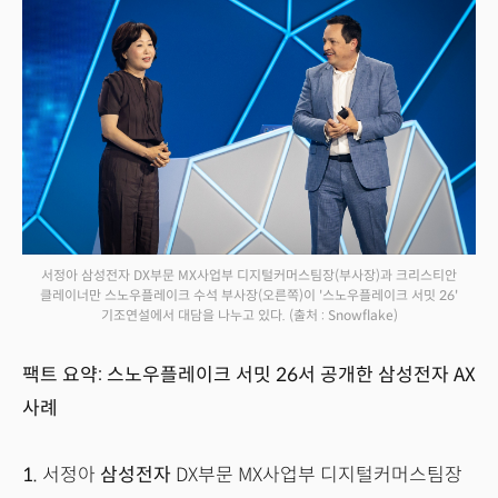
서정아 삼성전자 DX부문 MX사업부 디지털커머스팀장(부사장)과 크리스티안
클레이너만 스노우플레이크 수석 부사장(오른쪽)이 '스노우플레이크 서밋 26'
기조연설에서 대담을 나누고 있다.
(출처 : Snowflake)
팩트 요약: 스노우플레이크 서밋 26서 공개한 삼성전자 AX
사례
1.
서정아
삼성전자
DX부문 MX사업부 디지털커머스팀장