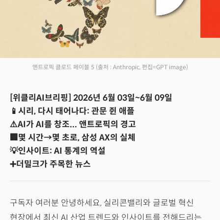
앤트로픽 클로드 페이블 5
(출처 : Anthropic, 편집=GPT image)
[위클리AI브리핑] 2026년 6월 03일~6월 09일
📱시리, 다시 태어나다: 관문 쥔 애플
⚠️AI가 AI를 창조... 앤트로픽의 경고
🏢몇 시간→몇 초로, 삼성 AX의 실체
💡인사이트: AI 통계의 역설
➕더밀크가 주목한 뉴스
구독자 여러분 안녕하세요, 실리콘밸리와 글로벌 혁신
현장에서 최신 AI 산업 트렌드와 인사이트를 전해드리는