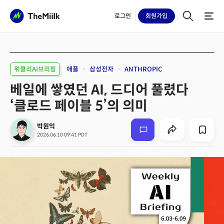
로그인
회원
가입
위클리AI브리핑
애플
삼성전자
ANTHROPIC
베일에 쌓였던 AI, 드디어 풀렸다
‘클로드 페이블 5’의 의미
박원익
2026.06.10 09:41 PDT