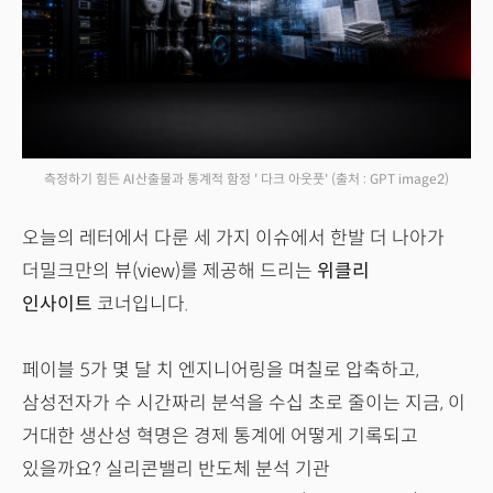
측정하기 힘든 AI산출물과 통계적 함정 ' 다크 아웃풋'
(출처 : GPT image2)
오늘의 레터에서 다룬 세 가지 이슈에서 한발 더 나아가
더밀크만의 뷰(view)를 제공해 드리는
위클리
인사이트
코너입니다.
페이블 5가 몇 달 치 엔지니어링을 며칠로 압축하고,
삼성전자가 수 시간짜리 분석을 수십 초로 줄이는 지금, 이
거대한 생산성 혁명은 경제 통계에 어떻게 기록되고
있을까요? 실리콘밸리 반도체 분석 기관