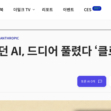
2027
이북
더밀크 TV
리포트
이벤트
CES
전체기사
K-웨이브
최신비디오
비디오
스타트업
혁신원정대
역사 및 개요
ANTHROPIC
인자기(사람,돈,기술 이야기)
 AI, 드디어 풀렸다 ‘
필드 가이드
크리스의 뉴욕 시그널
CES2027 with TheM
더밀크 아카데미
더웨이브/트렌드쇼
밸리토크
토론 AI 0개