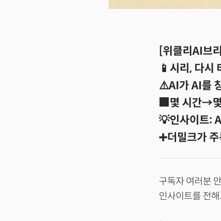
[위클리AI브리핑
📱시리, 다시
⚠️AI가 AI를
🏢몇 시간→몇
💡인사이트: 
➕더밀크가 주
구독자 여러분 안
인사이트를 전해