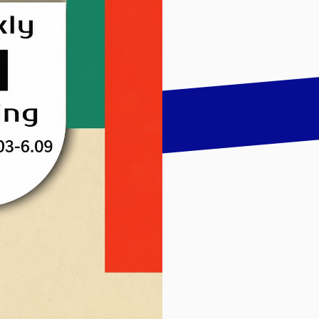
talk
LinkedIn
하기