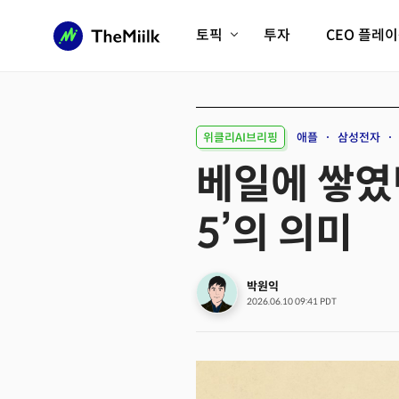
토픽
투자
CEO 플레
에이전틱AI시대
롱제비티/헬스케어
인프라/에너지
미국대전환
위클리AI브리핑
애플
삼성전자
피지컬AI/로봇
디지털자산
베일에 쌓였던
AX비즈니스혁명
미래 교육/직업
5’의 의미
전체 기사 보기
박원익
2026.06.10 09:41 PDT