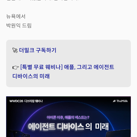
뉴욕에서
박원익 드림
🚀
더밀크 구독하기
👉
[특별 무료 웨비나] 애플, 그리고 에이전트
디바이스의 미래