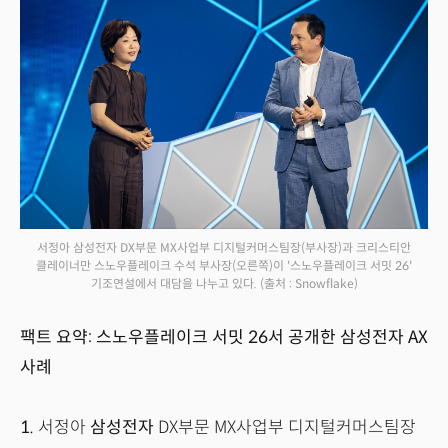
서정아 삼성전자 DX부문 MX사업부 디지털커머스팀장(부사장)과 크리스티안
클레이너만 스노우플레이크 수석 부사장(오른쪽)이 '스노우플레이크 서밋 26'
기조연설에서 대담을 나누고 있다.
(출처 : Snowflake)
팩트 요약: 스노우플레이크 서밋 26서 공개한 삼성전자 AX
사례
1.
서정아
삼성전자
DX부문 MX사업부 디지털커머스팀장