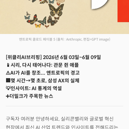
앤트로픽 클로드 페이블 5
(출처 : Anthropic, 편집=GPT image)
[위클리AI브리핑] 2026년 6월 03일~6월 09일
📱시리, 다시 태어나다: 관문 쥔 애플
⚠️AI가 AI를 창조... 앤트로픽의 경고
🏢몇 시간→몇 초로, 삼성 AX의 실체
💡인사이트: AI 통계의 역설
➕더밀크가 주목한 뉴스
구독자 여러분 안녕하세요, 실리콘밸리와 글로벌 혁신
현장에서 최신 AI 산업 트렌드와 인사이트를 전해드리는