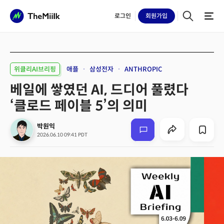
로그인
회원
가입
위클리AI브리핑
애플
삼성전자
ANTHROPIC
베일에 쌓였던 AI, 드디어 풀렸다
‘클로드 페이블 5’의 의미
박원익
2026.06.10 09:41 PDT