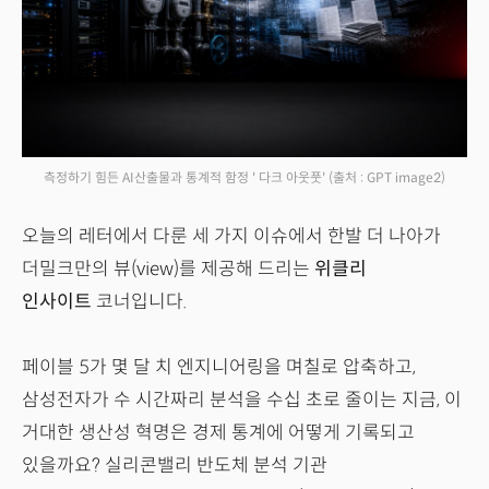
측정하기 힘든 AI산출물과 통계적 함정 ' 다크 아웃풋'
(출처 : GPT image2)
오늘의 레터에서 다룬 세 가지 이슈에서 한발 더 나아가
더밀크만의 뷰(view)를 제공해 드리는
위클리
인사이트
코너입니다.
페이블 5가 몇 달 치 엔지니어링을 며칠로 압축하고,
삼성전자가 수 시간짜리 분석을 수십 초로 줄이는 지금, 이
거대한 생산성 혁명은 경제 통계에 어떻게 기록되고
있을까요? 실리콘밸리 반도체 분석 기관