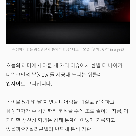
측정하기 힘든 AI산출물과 통계적 함정 ' 다크 아웃풋'
(출처 : GPT image2)
오늘의 레터에서 다룬 세 가지 이슈에서 한발 더 나아가
더밀크만의 뷰(view)를 제공해 드리는
위클리
인사이트
코너입니다.
페이블 5가 몇 달 치 엔지니어링을 며칠로 압축하고,
삼성전자가 수 시간짜리 분석을 수십 초로 줄이는 지금, 이
거대한 생산성 혁명은 경제 통계에 어떻게 기록되고
있을까요? 실리콘밸리 반도체 분석 기관