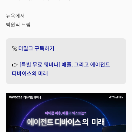
뉴욕에서
박원익 드림
🚀
더밀크 구독하기
👉
[특별 무료 웨비나] 애플, 그리고 에이전트
디바이스의 미래