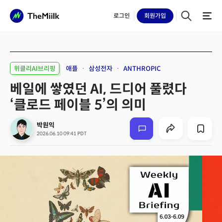
로그인
회원
가입
위클리AI브리핑
애플
삼성전자
ANTHROPIC
베일에 쌓였던 AI, 드디어 풀렸다
‘클로드 페이블 5’의 의미
박원익
2026.06.10 09:41 PDT