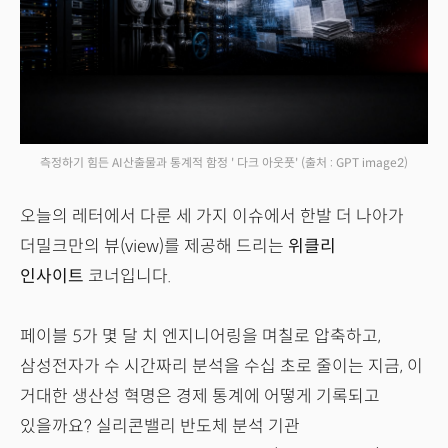
측정하기 힘든 AI산출물과 통계적 함정 ' 다크 아웃풋'
(출처 : GPT image2)
오늘의 레터에서 다룬 세 가지 이슈에서 한발 더 나아가
더밀크만의 뷰(view)를 제공해 드리는
위클리
인사이트
코너입니다.
페이블 5가 몇 달 치 엔지니어링을 며칠로 압축하고,
삼성전자가 수 시간짜리 분석을 수십 초로 줄이는 지금, 이
거대한 생산성 혁명은 경제 통계에 어떻게 기록되고
있을까요? 실리콘밸리 반도체 분석 기관