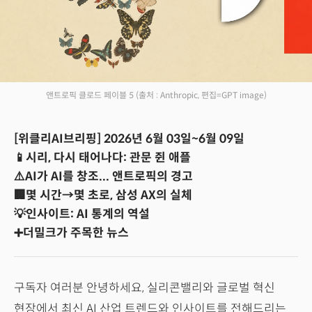
앤트로픽 클로드 페이블 5
(출처 : Anthropic, 편집=GPT image)
[위클리AI브리핑] 2026년 6월 03일~6월 09일
📱시리, 다시 태어나다: 관문 쥔 애플
⚠️AI가 AI를 창조... 앤트로픽의 경고
🏢몇 시간→몇 초로, 삼성 AX의 실체
💡인사이트: AI 통계의 역설
➕더밀크가 주목한 뉴스
구독자 여러분 안녕하세요, 실리콘밸리와 글로벌 혁신
현장에서 최신 AI 산업 트렌드와 인사이트를 전해드리는