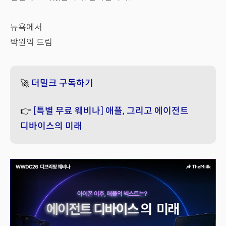
뉴욕에서
박원익 드림
🚀
더밀크 구독하기
👉
[특별 무료 웨비나] 애플, 그리고 에이전트
디바이스의 미래