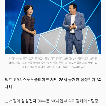
서정아 삼성전자 DX부문 MX사업부 디지털커머스팀장(부사장)과 크리스티안
클레이너만 스노우플레이크 수석 부사장(오른쪽)이 '스노우플레이크 서밋 26'
기조연설에서 대담을 나누고 있다.
(출처 : Snowflake)
팩트 요약: 스노우플레이크 서밋 26서 공개한 삼성전자 AX
사례
1.
서정아
삼성전자
DX부문 MX사업부 디지털커머스팀장