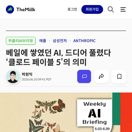
로그인
회원
가입
위클리AI브리핑
애플
삼성전자
ANTHROPIC
베일에 쌓였던 AI, 드디어 풀렸다
‘클로드 페이블 5’의 의미
박원익
2026.06.10 09:41 PDT