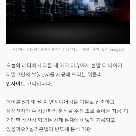
측정하기 힘든 AI산출물과 통계적 함정 ' 다크 아웃풋'
(출처 : GPT image2)
오늘의 레터에서 다룬 세 가지 이슈에서 한발 더 나아가
더밀크만의 뷰(view)를 제공해 드리는
위클리
인사이트
코너입니다.
페이블 5가 몇 달 치 엔지니어링을 며칠로 압축하고,
삼성전자가 수 시간짜리 분석을 수십 초로 줄이는 지금, 이
거대한 생산성 혁명은 경제 통계에 어떻게 기록되고
있을까요? 실리콘밸리 반도체 분석 기관