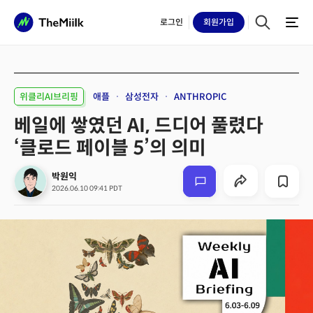
로그인
회원
가입
위클리AI브리핑
애플
삼성전자
ANTHROPIC
베일에 쌓였던 AI, 드디어 풀렸다
‘클로드 페이블 5’의 의미
박원익
2026.06.10 09:41 PDT