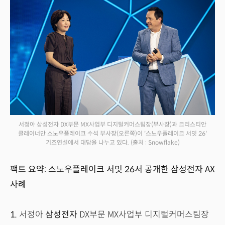
서정아 삼성전자 DX부문 MX사업부 디지털커머스팀장(부사장)과 크리스티안
클레이너만 스노우플레이크 수석 부사장(오른쪽)이 '스노우플레이크 서밋 26'
기조연설에서 대담을 나누고 있다.
(출처 : Snowflake)
팩트 요약: 스노우플레이크 서밋 26서 공개한 삼성전자 AX
사례
1.
서정아
삼성전자
DX부문 MX사업부 디지털커머스팀장