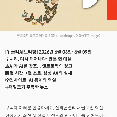
앤트로픽 클로드 페이블 5
(출처 : Anthropic, 편집=GPT image)
[위클리AI브리핑] 2026년 6월 03일~6월 09일
📱시리, 다시 태어나다: 관문 쥔 애플
⚠️AI가 AI를 창조... 앤트로픽의 경고
🏢몇 시간→몇 초로, 삼성 AX의 실체
💡인사이트: AI 통계의 역설
➕더밀크가 주목한 뉴스
구독자 여러분 안녕하세요, 실리콘밸리와 글로벌 혁신
현장에서 최신 AI 산업 트렌드와 인사이트를 전해드리는