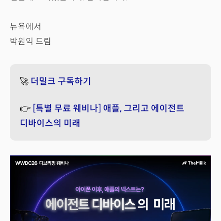
뉴욕에서
박원익 드림
🚀
더밀크 구독하기
👉
[특별 무료 웨비나] 애플, 그리고 에이전트
디바이스의 미래