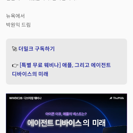
뉴욕에서
박원익 드림
🚀
더밀크 구독하기
👉
[특별 무료 웨비나] 애플, 그리고 에이전트
디바이스의 미래