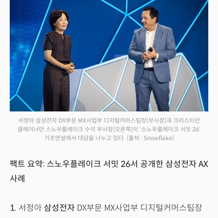
서정아 삼성전자 DX부문 MX사업부 디지털커머스팀장(부사장)과 크리스티안
클레이너만 스노우플레이크 수석 부사장(오른쪽)이 '스노우플레이크 서밋 26'
기조연설에서 대담을 나누고 있다.
(출처 : Snowflake)
팩트 요약: 스노우플레이크 서밋 26서 공개한 삼성전자 AX
사례
1.
서정아
삼성전자
DX부문 MX사업부 디지털커머스팀장