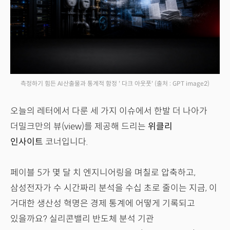
측정하기 힘든 AI산출물과 통계적 함정 ' 다크 아웃풋'
(출처 : GPT image2)
오늘의 레터에서 다룬 세 가지 이슈에서 한발 더 나아가
더밀크만의 뷰(view)를 제공해 드리는
위클리
인사이트
코너입니다.
페이블 5가 몇 달 치 엔지니어링을 며칠로 압축하고,
삼성전자가 수 시간짜리 분석을 수십 초로 줄이는 지금, 이
거대한 생산성 혁명은 경제 통계에 어떻게 기록되고
있을까요? 실리콘밸리 반도체 분석 기관