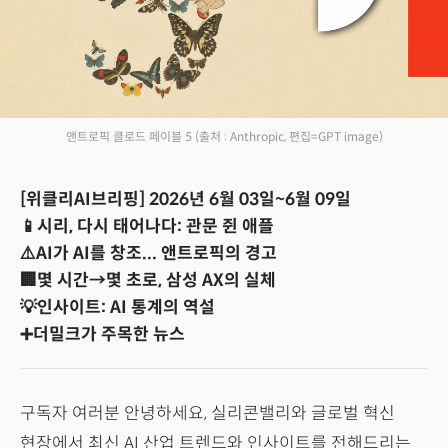
앤트로픽 클로드 페이블 5
(출처 : Anthropic, 편집=GPT image)
[위클리AI브리핑] 2026년 6월 03일~6월 09일
📱시리, 다시 태어나다: 관문 쥔 애플
⚠️AI가 AI를 창조... 앤트로픽의 경고
🏢몇 시간→몇 초로, 삼성 AX의 실체
💡인사이트: AI 통계의 역설
➕더밀크가 주목한 뉴스
구독자 여러분 안녕하세요, 실리콘밸리와 글로벌 혁신
현장에서 최신 AI 산업 트렌드와 인사이트를 전해드리는