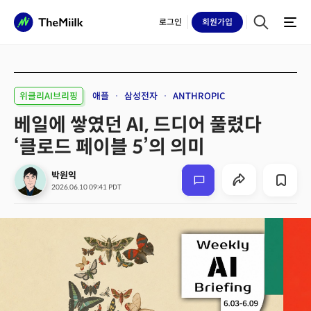
로그인
회원
가입
위클리AI브리핑
애플
삼성전자
ANTHROPIC
베일에 쌓였던 AI, 드디어 풀렸다
‘클로드 페이블 5’의 의미
박원익
2026.06.10 09:41 PDT