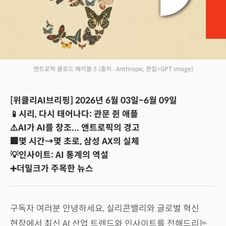
앤트로픽 클로드 페이블 5
(출처 : Anthropic, 편집=GPT image)
[위클리AI브리핑] 2026년 6월 03일~6월 09일
📱시리, 다시 태어나다: 관문 쥔 애플
⚠️AI가 AI를 창조... 앤트로픽의 경고
🏢몇 시간→몇 초로, 삼성 AX의 실체
💡인사이트: AI 통계의 역설
➕더밀크가 주목한 뉴스
구독자 여러분 안녕하세요, 실리콘밸리와 글로벌 혁신
현장에서 최신 AI 산업 트렌드와 인사이트를 전해드리는