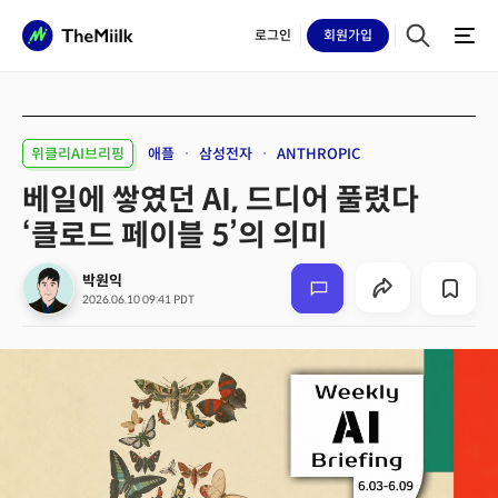
로그인
회원
가입
위클리AI브리핑
애플
삼성전자
ANTHROPIC
베일에 쌓였던 AI, 드디어 풀렸다
‘클로드 페이블 5’의 의미
박원익
2026.06.10 09:41 PDT