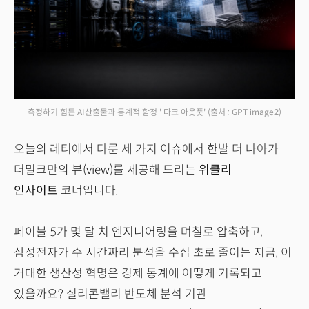
측정하기 힘든 AI산출물과 통계적 함정 ' 다크 아웃풋'
(출처 : GPT image2)
오늘의 레터에서 다룬 세 가지 이슈에서 한발 더 나아가
더밀크만의 뷰(view)를 제공해 드리는
위클리
인사이트
코너입니다.
페이블 5가 몇 달 치 엔지니어링을 며칠로 압축하고,
삼성전자가 수 시간짜리 분석을 수십 초로 줄이는 지금, 이
거대한 생산성 혁명은 경제 통계에 어떻게 기록되고
있을까요? 실리콘밸리 반도체 분석 기관