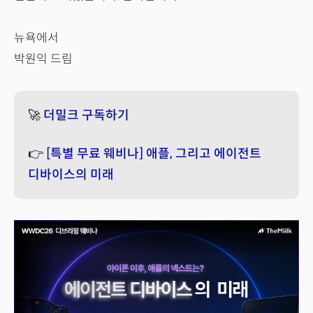
뉴욕에서
박원익 드림
🚀
더밀크 구독하기
👉
[특별 무료 웨비나] 애플, 그리고 에이전트
디바이스의 미래