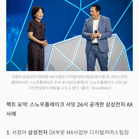
서정아 삼성전자 DX부문 MX사업부 디지털커머스팀장(부사장)과 크리스티안
클레이너만 스노우플레이크 수석 부사장(오른쪽)이 '스노우플레이크 서밋 26'
기조연설에서 대담을 나누고 있다.
(출처 : Snowflake)
팩트 요약: 스노우플레이크 서밋 26서 공개한 삼성전자 AX
사례
1.
서정아
삼성전자
DX부문 MX사업부 디지털커머스팀장