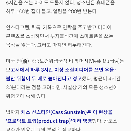
6시간을 쓰는 아이도 드물지 않다. 청소년은 휴대폰을
하루 100번 집어 들고, 알림을 200번 받는다.
인스타그램, 틱톡, 카톡으로 연락을 주고받고 미디어
콘텐츠를 소비하면서 부지불식간에 스마트폰을 쓰는
목적을 잃는다. 그러고 마치면 허무해진다.
미국 전(前) 공중보건위생국장 비벡 머시(Vivek Murthy)는
보
고서에서 하루 3시간 이상 소셜미디어를 쓰면 우울·
불안 위험이 두 배로 높아진다고 경고
했다. 평균이 4시간
30분이라는 점을 고려하면, 사실상 거의 모든 청소년이
위험군에 속해 있다.
법학자
캐스 선스타인(Cass Sunstein)은 이 현상을
'프로덕트 트랩(product trap)'이라 명명
했다. 산토스
교수가 인용한 그의 분석은 정교하다.