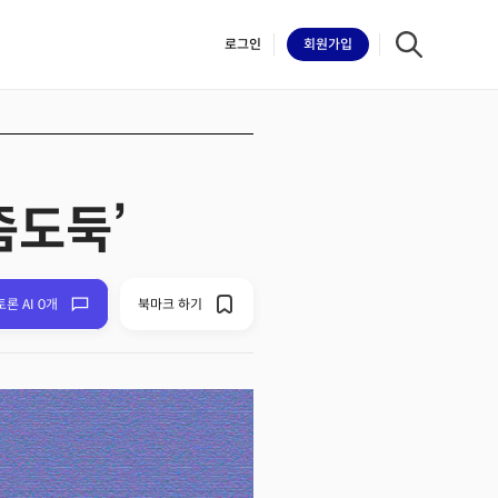
로그인
회원
가입
좀도둑’
iilk
토론 AI 0개
북마크 하기