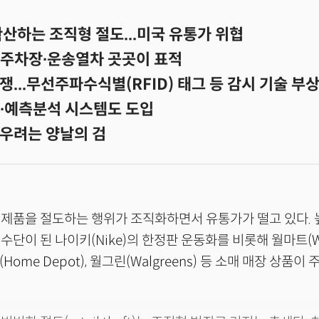
산하는 조직형 절도...미국 유통가 위협
주차장∙운송열차 곳곳이 표적
...무선주파수식별(RFID) 태그 등 감시 기술 부
식∙예측분석 시스템도 도입
우려는 양날의 검
제품을 절도하는 행위가 조직화하면서 유통가가 떨고 있다. 
단이 된 나이키(Nike)의 한정판 운동화를 비롯해 월마트(Wal
디포(Home Depot), 월그린(Walgreens) 등 소매 매장 상품