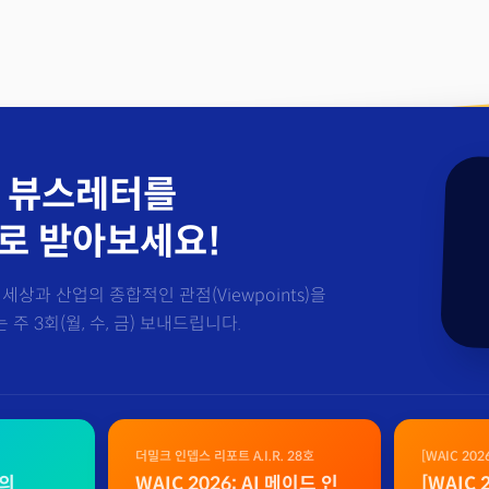
 뷰스레터를
로 받아보세요!
세상과 산업의 종합적인 관점(Viewpoints)을
주 3회(월, 수, 금) 보내드립니다.
더밀크 인뎁스 리포트 A.I.R. 28호
[WAIC 20
자료
벌의
WAIC 2026: AI 메이드 인
[WAIC