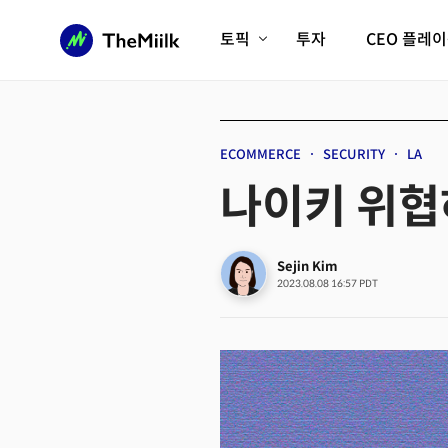
토픽
투자
CEO 플레
에이전틱AI시대
롱제비티/헬스케어
인프라/에너지
미국대전환
ECOMMERCE
SECURITY
LA
피지컬AI/로봇
디지털자산
나이키 위협
AX비즈니스혁명
미래 교육/직업
전체 기사 보기
Sejin Kim
2023.08.08 16:57 PDT