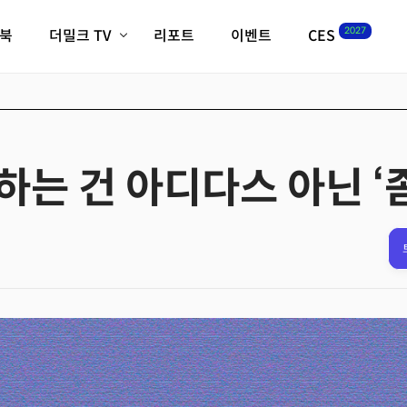
2027
이북
더밀크 TV
리포트
이벤트
CES
전체기사
K-웨이브
최신비디오
비디오
스타트업
혁신원정대
역사 및 개요
인자기(사람,돈,기술 이야기)
하는 건 아디다스 아닌 ‘
필드 가이드
크리스의 뉴욕 시그널
CES2027 with TheM
더밀크 아카데미
더웨이브/트렌드쇼
밸리토크