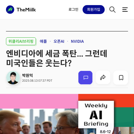
로그인
회원
가입
위클리AI브리핑
애플
오픈AI
NVIDIA
엔비디아에 세금 폭탄... 그런데
미국인들은 웃는다?
박원익
2025.08.13 07:37 PDT