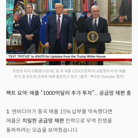
트럼프 미국 대통령(가운데), 팀 쿡 애플 CEO(오른쪽)이 6일(현지시각) 애플
투자 및 반도체 관세에 대해 발표하고 있다.
(출처 : 백악관 Youtube 캡처)
팩트 요약: 애플 “1000억달러 추가 투자”... 공급망 재편 중
1.
엔비디아가 중국 매출 15% 납부를 약속했다면
애플은
치밀한 공급망 재편
전략으로 무역 전쟁을
돌파하려는 모습을 보여줬습니다.