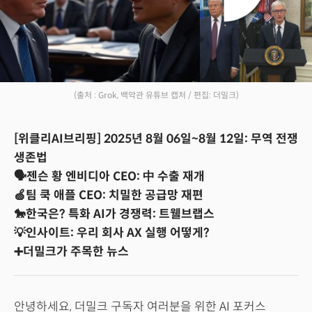
(출처 : Grok, 백악관 유튜브 캡처 / 편집: 더밀크)
[위클리AI브리핑] 2025년 8월 06일~8월 12일: 무역 전쟁
생존법
🗣️젠슨 황 엔비디아 CEO: 中 수출 재개
🍏팀 쿡 애플 CEO: 치밀한 공급망 재편
🐎한국은? 특화 AI가 경쟁력: 트웰브랩스
💡인사이트: 우리 회사 AX 실행 어떻게?
➕더밀크가 주목한 뉴스
안녕하세요, 더밀크 구독자 여러분을 위한 AI 포커스