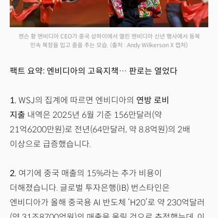
젠슨 황 엔비디아 CEO가 중국 상하이에서 열린 엔비디아 신년 행사에서 동북
민속 복장을 입고 춤을 추는 모습.
(출처 : Andy Wilkerson X 캡처)
팩트 요약: 엔비디아의 고육지책… 판로는 열었다
1.
WSJ의 집계에 따르면 엔비디아의
연방 로비
지출
내역은 2025년 6월 기준 156만달러(약
21억6200만원)로 전년(64만달러, 약 8.8억원)의 2배
이상으로 급증했습니다.
2.
여기에 중국 매출의 15%라는 추가 비용이
더해졌습니다. 글로벌 투자은행(IB) 번스타인은
엔비디아가 올해 중국용 AI 반도체 ‘H20’로 약 230억달러
(약 31조8700억원)의 매출을 올릴 것으로 추정했는데, 이