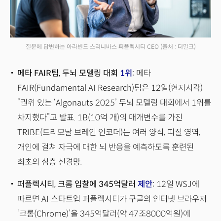
질문에 답변하는 아라빈드 스리니바스 퍼플렉시티 CEO
(출처 : 더밀크)
메타 FAIR팀, 두뇌 모델링 대회
1위
:
메타
FAIR(Fundamental AI Research)팀은 12일(현지시각)
“권위 있는 ‘Algonauts 2025’ 두뇌 모델링 대회에서 1위를
차지했다”고 발표. 1B(10억 개)의 매개변수를 가진
TRIBE(트리모달 브레인 인코더)는 여러 양식, 피질 영역,
개인에 걸쳐 자극에 대한 뇌 반응을 예측하도록 훈련된
최초의 심층 신경망.
퍼플렉시티, 크롬 입찰에 345억달러
제안
:
12일 WSJ에
따르면 AI 스타트업 퍼플렉시티가 구글의 인터넷 브라우저
‘크롬(Chrome)’을 345억달러(약 47조8000억원)에