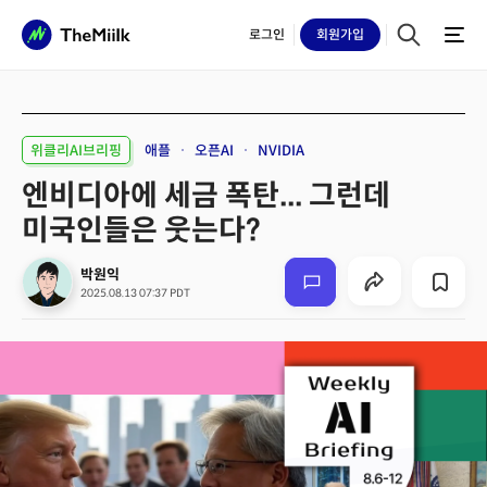
로그인
회원
가입
위클리AI브리핑
애플
오픈AI
NVIDIA
엔비디아에 세금 폭탄... 그런데
미국인들은 웃는다?
박원익
2025.08.13 07:37 PDT