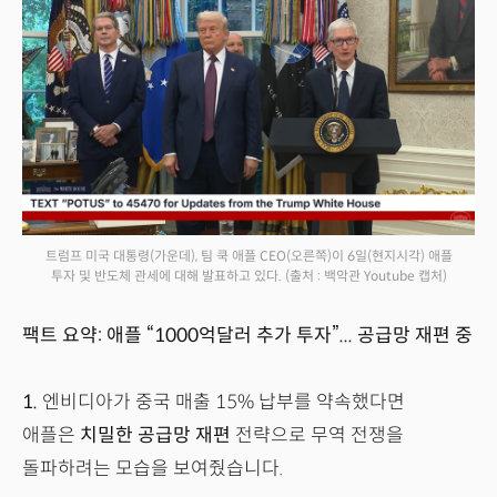
트럼프 미국 대통령(가운데), 팀 쿡 애플 CEO(오른쪽)이 6일(현지시각) 애플
투자 및 반도체 관세에 대해 발표하고 있다.
(출처 : 백악관 Youtube 캡처)
팩트 요약: 애플 “1000억달러 추가 투자”... 공급망 재편 중
1.
엔비디아가 중국 매출 15% 납부를 약속했다면
애플은
치밀한 공급망 재편
전략으로 무역 전쟁을
돌파하려는 모습을 보여줬습니다.