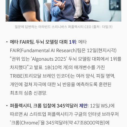
질문에 답변하는 아라빈드 스리니바스 퍼플렉시티 CEO
(출처 : 더밀크)
메타 FAIR팀, 두뇌 모델링 대회
1위
:
메타
FAIR(Fundamental AI Research)팀은 12일(현지시각)
“권위 있는 ‘Algonauts 2025’ 두뇌 모델링 대회에서 1위를
차지했다”고 발표. 1B(10억 개)의 매개변수를 가진
TRIBE(트리모달 브레인 인코더)는 여러 양식, 피질 영역,
개인에 걸쳐 자극에 대한 뇌 반응을 예측하도록 훈련된
최초의 심층 신경망.
퍼플렉시티, 크롬 입찰에 345억달러
제안
:
12일 WSJ에
따르면 AI 스타트업 퍼플렉시티가 구글의 인터넷 브라우저
‘크롬(Chrome)’을 345억달러(약 47조8000억원)에