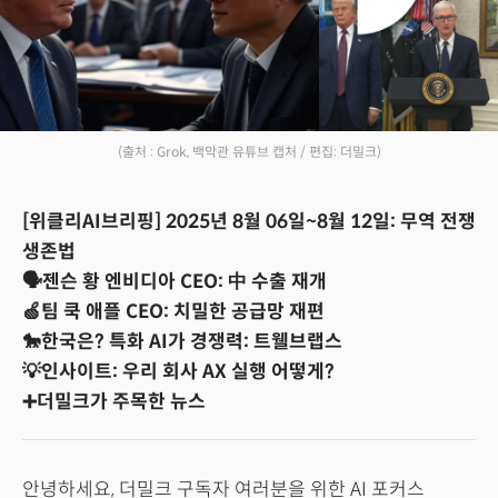
(출처 : Grok, 백악관 유튜브 캡처 / 편집: 더밀크)
[위클리AI브리핑] 2025년 8월 06일~8월 12일: 무역 전쟁
생존법
🗣️젠슨 황 엔비디아 CEO: 中 수출 재개
🍏팀 쿡 애플 CEO: 치밀한 공급망 재편
🐎한국은? 특화 AI가 경쟁력: 트웰브랩스
💡인사이트: 우리 회사 AX 실행 어떻게?
➕더밀크가 주목한 뉴스
안녕하세요, 더밀크 구독자 여러분을 위한 AI 포커스