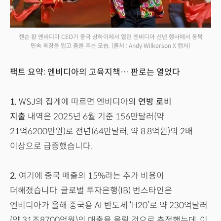
젠슨 황 엔비디아 CEO가 중국 상하이에서 열린 엔비디아 신년 행사에서 동북
민속 복장을 입고 춤을 추는 모습.
(출처 : Andy Wilkerson X 캡처)
팩트 요약: 엔비디아의 고육지책… 판로는 열었다
1.
WSJ의 집계에 따르면 엔비디아의
연방 로비
지출
내역은 2025년 6월 기준 156만달러(약
21억6200만원)로 전년(64만달러, 약 8.8억원)의 2배
이상으로 급증했습니다.
2.
여기에 중국 매출의 15%라는 추가 비용이
더해졌습니다. 글로벌 투자은행(IB) 번스타인은
엔비디아가 올해 중국용 AI 반도체 ‘H20’로 약 230억달러
(약 31조8700억원)의 매출을 올릴 것으로 추정했는데, 이