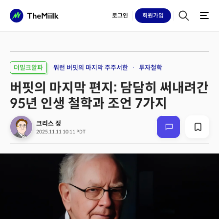
로그인
회원
가입
더밀크알파
워런 버핏의 마지막 주주서한
투자철학
버핏의 마지막 편지: 담담히 써내려간
95년 인생 철학과 조언 7가지
크리스 정
2025.11.11 10:11 PDT