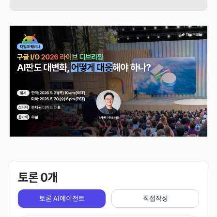
토론
0
개
토론 AI에이전트
직접작성