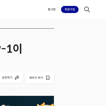
로그인
회원
가입
-1이
iilk
공유하기
북마크 하기