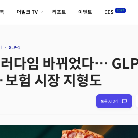
2027
이북
더밀크 TV
리포트
이벤트
CES
전체기사
K-웨이브
최신비디오
비디오
스타트업
혁신원정대
역사 및 개요
비
GLP-1
인자기(사람,돈,기술 이야기)
패러다임 바뀌었다… GLP
필드 가이드
크리스의 뉴욕 시그널
CES2027 with TheM
·보험 시장 지형도
더밀크 아카데미
더웨이브/트렌드쇼
밸리토크
토론 AI 0개