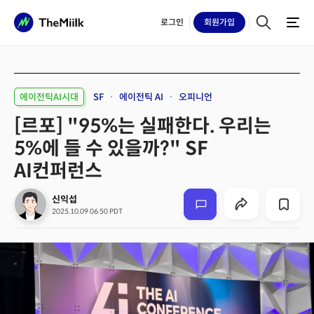
로그인
회원
가입
에이전틱AI시대
SF
에이전틱 AI
오피니언
[르포] "95%는 실패한다. 우리는
5%에 들 수 있을까?" SF
AI컨퍼런스
신익섭
2025.10.09 06:50 PDT