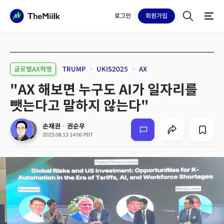
로그인
회원
가입
글로벌AX혁명
TRUMP
UKIS2025
AX
"AX 해보면 누구도 AI가 일자리를
뺏는다고 말하지 않는다"
손재권
·
권순우
2025.08.13 14:00 PDT