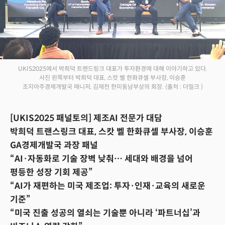
UKIS2025에서 박희덕 트랜드링크 대표가 투자환경에 대해 이야기하고 있다.
사진 왼쪽부터 박희덕 대표, 스캇 벨 한화큐셀 부사장, 이승훈
조지아주경제개발국 매니저, 김재천 한미동남부상의 회장.
(출처 : 더밀크 )
[UKIS2025 패널토의] 제조AI 전문가 대담
박희덕 트랜스링크 대표, 스캇 벨 한화큐셀 부사장, 이승훈
GA경제개발국 과장 패널
“AI·자동화로 기술 장벽 낮춰… 세대와 배경을 넘어
평등한 성장 기회 제공”
“AI가 재편하는 미국 제조업: 투자·인재·교육의 새로운
기준”
“미국 진출 성공의 열쇠는 기술뿐 아니라 ‘파트너십’과