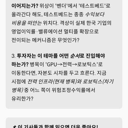
이어지는가?
위상이 '벤더'에서 '테스트베드'로
올라간다 해도, 테스트베드는 종종
수익보다
비용을 떠안는
위치다. 격상이 실제 한국 기업의
영업이익률·밸류에이션 멀티플 확장으로
전이되는 메커니즘은 무엇인가?
3.
투자자는 이 테마를 어떤
순서
로 진입해야
하는가?
병목이 'GPU→전력→로보틱스'로
이동한다면, 자본도 시차를 두고 흐른다. 지금
시점에
전력 인프라(현재 병목)와 로보틱스(차기
병목)
중 어느 쪽이 위험조정수익률에서
유리한가?
📌 이 기사들과 함께 읽으면 더욱 좋아요!