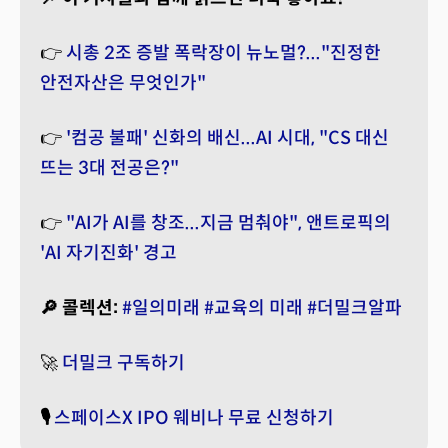
👉
시총 2조 증발 폭락장이 뉴노멀?..."진정한
안전자산은 무엇인가"
👉
'컴공 불패' 신화의 배신...AI 시대, "CS 대신
뜨는 3대 전공은?"
👉
"AI가 AI를 창조...지금 멈춰야", 앤트로픽의
'AI 자기진화' 경고
🔎 콜렉션:
#일의미래
#교육의 미래
#더밀크알파
🚀
더밀크 구독하기
🎙️
스페이스X IPO 웨비나 무료 신청하기