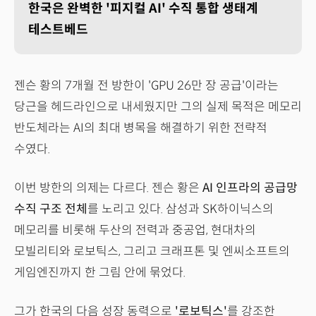
한국은 완벽한 '피지컬 AI' 수직 통합 생태계
테스트베드
젠슨 황의 7개월 전 방한이 'GPU 26만 장 공급'이라는
당근을 헤드라인으로 내세웠지만 그의 실제 목적은 메모리
반도체라는 AI의 최대 병목을 해결하기 위한 전략적
수였다.
이번 방한의 의제는 다르다. 젠슨 황은
AI 인프라의 공급망
수직 구조 전체
를 노리고 있다. 삼성과 SK하이닉스의
메모리를 비롯해 두산의 전력과 중공업, 현대차의
모빌리티와 로보틱스, 그리고 크래프톤 및 엔씨소프트의
게임엔진까지 한 그림 안에 묶었다.
그가 한국의 다음 성장 동력으로
'로보틱스'
를 강조한