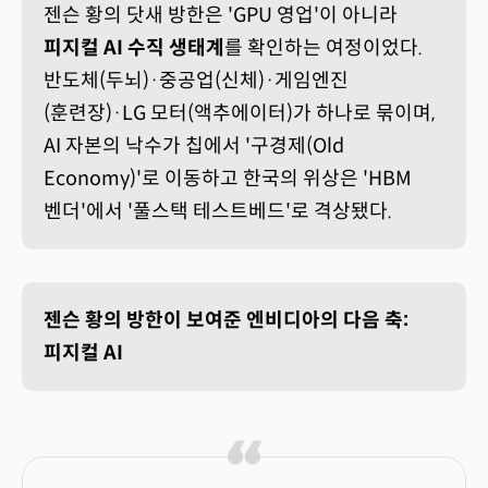
젠슨 황의 닷새 방한은 'GPU 영업'이 아니라
피지컬 AI 수직 생태계
를 확인하는 여정이었다.
반도체(두뇌)·중공업(신체)·게임엔진
(훈련장)·LG 모터(액추에이터)가 하나로 묶이며,
AI 자본의 낙수가 칩에서 '구경제(Old
Economy)'로 이동하고 한국의 위상은 'HBM
벤더'에서 '풀스택 테스트베드'로 격상됐다.
젠슨 황의 방한이 보여준 엔비디아의 다음 축:
피지컬 AI