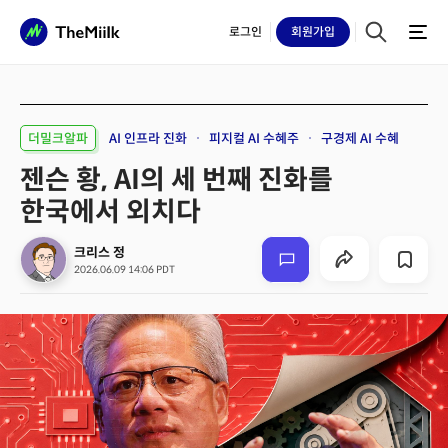
로그인
회원
가입
더밀크알파
AI 인프라 진화
피지컬 AI 수혜주
구경제 AI 수혜
젠슨 황, AI의 세 번째 진화를
한국에서 외치다
크리스 정
2026.06.09 14:06 PDT