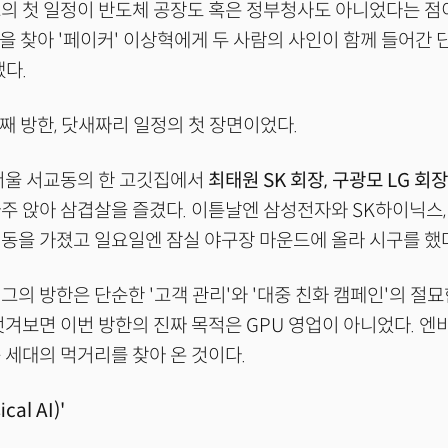
의 첫 일정이 반도체 공장도 혹은 정부청사도 아니었다는 점이
1을 찾아 '페이커' 이상혁에게 두 사람의 사인이 함께 들어간 
냈다.
번째 방한, 닷새짜리 일정의 첫 장면이었다.
서울 서교동의 한 고깃집에서
최태원 SK 회장, 구광모 LG 회
마주 앉아 삼겹살을 즐겼다. 이튿날엔 삼성전자와 SK하이닉스
동을 가졌고 일요일엔 잠실 야구장 마운드에 올라 시구를 했
그의 방한은 단순한 '고객 관리'와 '대중 친화 캠페인'의 절
벗겨보면 이번 방한의 진짜 목적은 GPU 영업이 아니었다. 
 세대의 먹거리를 찾아 온 것이다.
cal AI)'