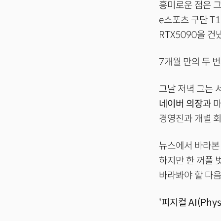
흥미로운 점은 그
e스포츠 구단 T
RTX5090을 건
7개월 만의 두 
그날 저녁 그는 
네이버 의장
과 
경영진과 개별 회
뉴스에서 바라본 
하지만 한 꺼풀 
바라봐야 할 다음
'피지컬 AI(Physi