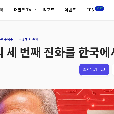
2027
이북
더밀크 TV
리포트
이벤트
CES
전체기사
K-웨이브
최신비디오
비디오
스타트업
혁신원정대
역사 및 개요
AI 수혜주
구경제 AI 수혜
인자기(사람,돈,기술 이야기)
I의 세 번째 진화를 한국
필드 가이드
크리스의 뉴욕 시그널
CES2027 with TheM
더밀크 아카데미
토론 AI 1개
더웨이브/트렌드쇼
밸리토크