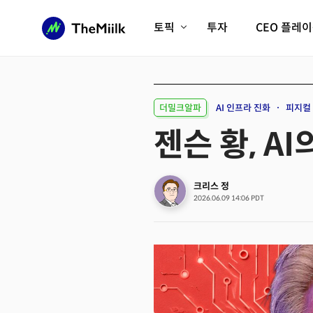
토픽
투자
CEO 플레
에이전틱AI시대
롱제비티/헬스케어
인프라/에너지
미국대전환
더밀크알파
AI 인프라 진화
피지컬 
피지컬AI/로봇
디지털자산
젠슨 황, A
AX비즈니스혁명
미래 교육/직업
전체 기사 보기
크리스 정
2026.06.09 14:06 PDT