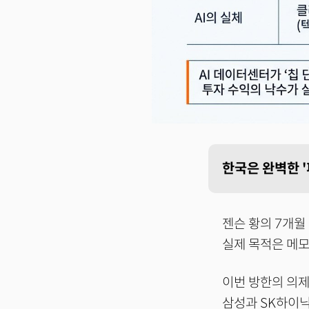
한국은 완벽한 '
젠슨 황의 7개월
실제 목적은 메모
이번 방한의 의제
삼성과 SK하이닉