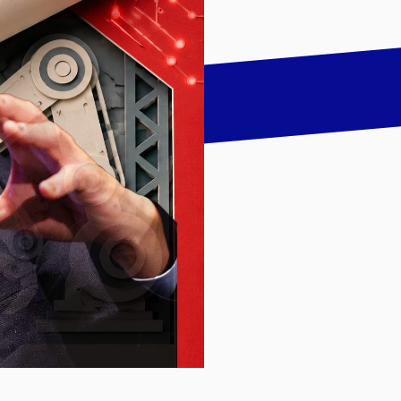
talk
LinkedIn
하기