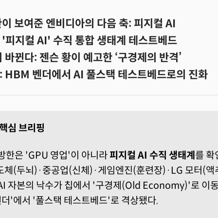
이 보여준 엔비디아의 다음 축: 피지컬 AI
'피지컬 AI' 수직 통합 생태계 테스트베드
이 바뀐다: 젠슨 황이 예고한 ‘구경제의 반격’
: HBM 벤더에서 AI 풀스택 테스트베드로의 진화
I 핵심 브리핑
방한은 'GPU 영업'이 아니라
피지컬 AI 수직 생태계
를 확
도체(두뇌)·중공업(신체)·게임엔진(훈련장)·LG 모터(
AI 자본의 낙수가 칩에서 '구경제(Old Economy)'로 
벤더'에서 '풀스택 테스트베드'로 격상됐다.