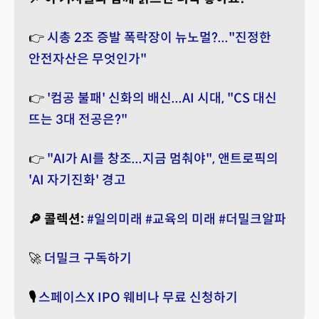
👉
시총 2조 증발 폭락장이 뉴노멀?..."진정한
안전자산은 무엇인가"
👉
'컴공 불패' 신화의 배신...AI 시대, "CS 대신
뜨는 3대 전공은?"
👉
"AI가 AI를 창조...지금 멈춰야", 앤트로픽의
'AI 자기진화' 경고
🔎 콜렉션:
#일의미래
#교육의 미래
#더밀크알파
🚀
더밀크 구독하기
🎙️
스페이스X IPO 웨비나 무료 신청하기