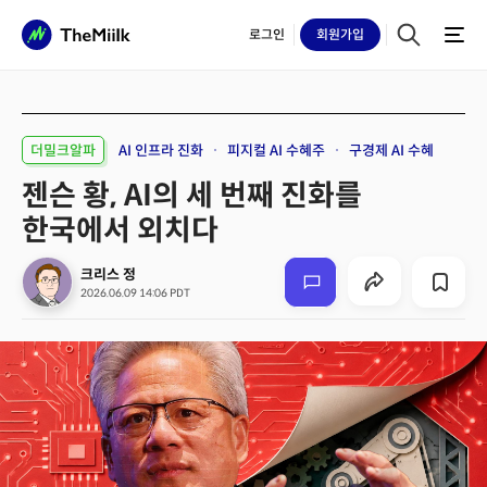
로그인
회원
가입
더밀크알파
AI 인프라 진화
피지컬 AI 수혜주
구경제 AI 수혜
젠슨 황, AI의 세 번째 진화를
한국에서 외치다
크리스 정
2026.06.09 14:06 PDT