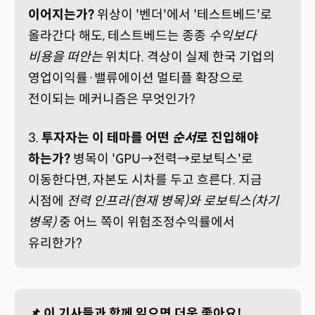
이어지는가?
위상이 '벤더'에서 '테스트베드'로
올라간다 해도, 테스트베드는 종종
수익보다
비용을 떠안는
위치다. 격상이 실제 한국 기업의
영업이익률·밸류에이션 멀티플 확장으로
전이되는 메커니즘은 무엇인가?
3.
투자자는 이 테마를 어떤
순서
로 진입해야
하는가?
병목이 'GPU→전력→로보틱스'로
이동한다면, 자본도 시차를 두고 흐른다. 지금
시점에
전력 인프라(현재 병목)와 로보틱스(차기
병목)
중 어느 쪽이 위험조정수익률에서
유리한가?
📌 이 기사들과 함께 읽으면 더욱 좋아요!