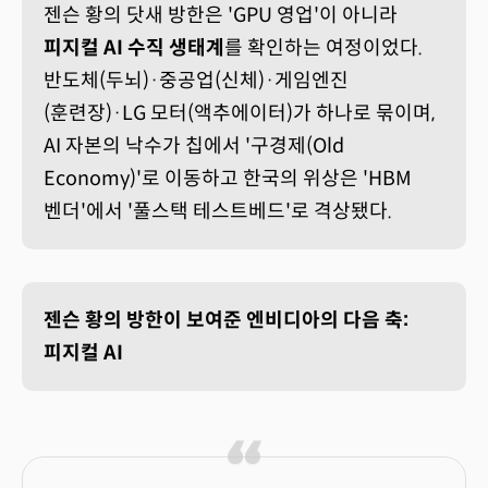
젠슨 황의 닷새 방한은 'GPU 영업'이 아니라
피지컬 AI 수직 생태계
를 확인하는 여정이었다.
반도체(두뇌)·중공업(신체)·게임엔진
(훈련장)·LG 모터(액추에이터)가 하나로 묶이며,
AI 자본의 낙수가 칩에서 '구경제(Old
Economy)'로 이동하고 한국의 위상은 'HBM
벤더'에서 '풀스택 테스트베드'로 격상됐다.
젠슨 황의 방한이 보여준 엔비디아의 다음 축:
피지컬 AI