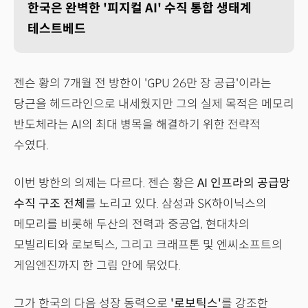
한국은 완벽한 '피지컬 AI' 수직 통합 생태계
테스트베드
젠슨 황의 7개월 전 방한이 'GPU 26만 장 공급'이라는
당근을 헤드라인으로 내세웠지만 그의 실제 목적은 메모리
반도체라는 AI의 최대 병목을 해결하기 위한 전략적
수였다.
이번 방한의 의제는 다르다. 젠슨 황은
AI 인프라의 공급망
수직 구조 전체
를 노리고 있다. 삼성과 SK하이닉스의
메모리를 비롯해 두산의 전력과 중공업, 현대차의
모빌리티와 로보틱스, 그리고 크래프톤 및 엔씨소프트의
게임엔진까지 한 그림 안에 묶었다.
그가 한국의 다음 성장 동력으로
'로보틱스'
를 강조한