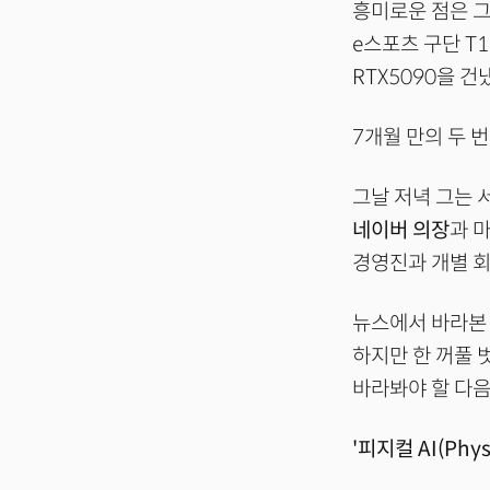
흥미로운 점은 그
e스포츠 구단 T
RTX5090을 건
7개월 만의 두 
그날 저녁 그는 
네이버 의장
과 
경영진과 개별 회
뉴스에서 바라본 
하지만 한 꺼풀 
바라봐야 할 다음
'피지컬 AI(Physi