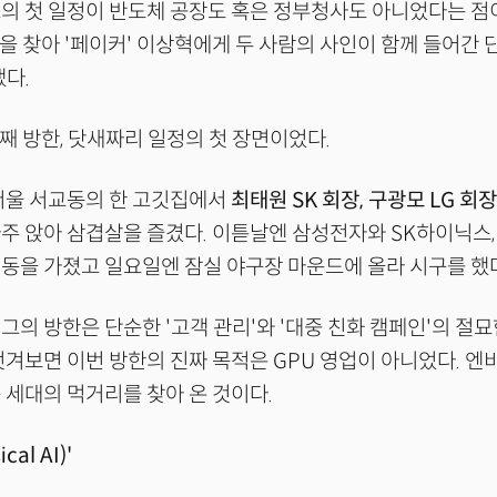
의 첫 일정이 반도체 공장도 혹은 정부청사도 아니었다는 점이
1을 찾아 '페이커' 이상혁에게 두 사람의 사인이 함께 들어간 
냈다.
번째 방한, 닷새짜리 일정의 첫 장면이었다.
서울 서교동의 한 고깃집에서
최태원 SK 회장, 구광모 LG 회
마주 앉아 삼겹살을 즐겼다. 이튿날엔 삼성전자와 SK하이닉스
동을 가졌고 일요일엔 잠실 야구장 마운드에 올라 시구를 했
그의 방한은 단순한 '고객 관리'와 '대중 친화 캠페인'의 절
벗겨보면 이번 방한의 진짜 목적은 GPU 영업이 아니었다. 
 세대의 먹거리를 찾아 온 것이다.
cal AI)'