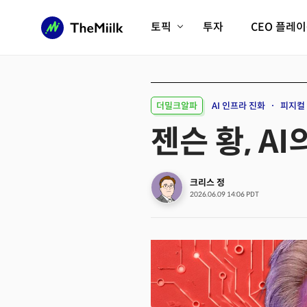
토픽
투자
CEO 플레
에이전틱AI시대
롱제비티/헬스케어
인프라/에너지
미국대전환
더밀크알파
AI 인프라 진화
피지컬 
피지컬AI/로봇
디지털자산
젠슨 황, A
AX비즈니스혁명
미래 교육/직업
전체 기사 보기
크리스 정
2026.06.09 14:06 PDT