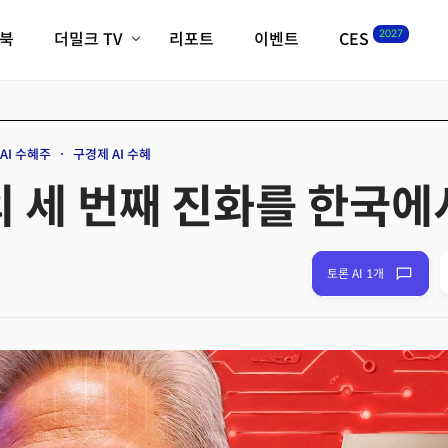
2027
이북
더밀크 TV
리포트
이벤트
CES
전체기사
K-웨이브
최신비디오
비디오
스타트업
혁신원정대
역사 및 개요
AI 수혜주
구경제 AI 수혜
인자기(사람,돈,기술 이야기)
I의 세 번째 진화를 한국
필드 가이드
크리스의 뉴욕 시그널
CES2027 with TheM
더밀크 아카데미
토론 AI 1개
더웨이브/트렌드쇼
밸리토크