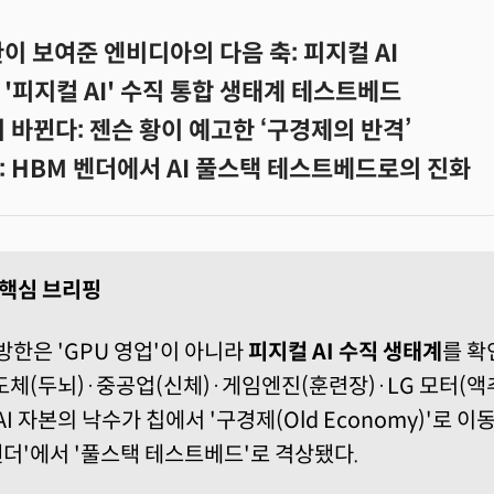
이 보여준 엔비디아의 다음 축: 피지컬 AI
'피지컬 AI' 수직 통합 생태계 테스트베드
이 바뀐다: 젠슨 황이 예고한 ‘구경제의 반격’
: HBM 벤더에서 AI 풀스택 테스트베드로의 진화
I 핵심 브리핑
방한은 'GPU 영업'이 아니라
피지컬 AI 수직 생태계
를 확
도체(두뇌)·중공업(신체)·게임엔진(훈련장)·LG 모터(
AI 자본의 낙수가 칩에서 '구경제(Old Economy)'로 
벤더'에서 '풀스택 테스트베드'로 격상됐다.