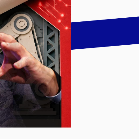
talk
LinkedIn
하기