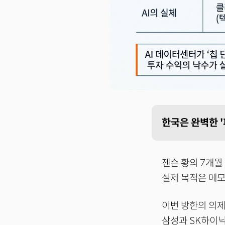
한국은 완벽한 '
젠슨 황의 7개월
실제 목적은 메모
이번 방한의 의제
삼성과 SK하이닉