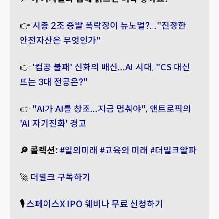
👉
시총 2조 증발 폭락장이 뉴노멀?..."진정한
안전자산은 무엇인가"
👉
'컴공 불패' 신화의 배신...AI 시대, "CS 대신
뜨는 3대 전공은?"
👉
"AI가 AI를 창조...지금 멈춰야", 앤트로픽의
'AI 자기진화' 경고
🔎 콜렉션:
#일의미래
#교육의 미래
#더밀크알파
🚀
더밀크 구독하기
🎙️
스페이스X IPO 웨비나 무료 신청하기