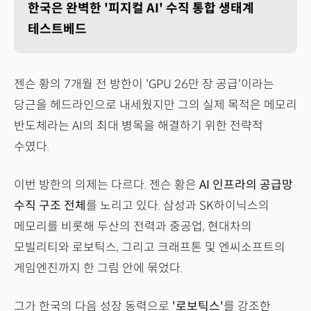
한국은 완벽한 '피지컬 AI' 수직 통합 생태계
테스트베드
젠슨 황의 7개월 전 방한이 'GPU 26만 장 공급'이라는
당근을 헤드라인으로 내세웠지만 그의 실제 목적은 메모리
반도체라는 AI의 최대 병목을 해결하기 위한 전략적
수였다.
이번 방한의 의제는 다르다. 젠슨 황은
AI 인프라의 공급망
수직 구조 전체
를 노리고 있다. 삼성과 SK하이닉스의
메모리를 비롯해 두산의 전력과 중공업, 현대차의
모빌리티와 로보틱스, 그리고 크래프톤 및 엔씨소프트의
게임엔진까지 한 그림 안에 묶었다.
그가 한국의 다음 성장 동력으로
'로보틱스'
를 강조한