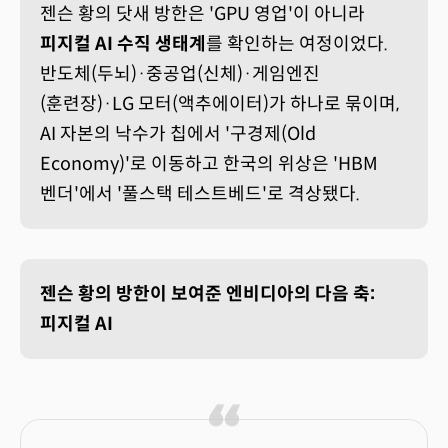
젠슨 황의 닷새 방한은 'GPU 영업'이 아니라
피지컬 AI 수직 생태계
를 확인하는 여정이었다.
반도체(두뇌)·중공업(신체)·게임엔진
(훈련장)·LG 모터(액추에이터)가 하나로 묶이며,
AI 자본의 낙수가 칩에서 '구경제(Old
Economy)'로 이동하고 한국의 위상은 'HBM
벤더'에서 '풀스택 테스트베드'로 격상됐다.
젠슨 황의 방한이 보여준 엔비디아의 다음 축:
피지컬 AI