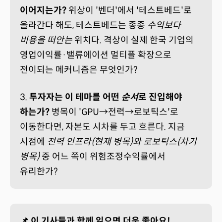
이어지는가?
위상이 '벤더'에서 '테스트베드'로
올라간다 해도, 테스트베드는 종종
수익보다
비용을 떠안는
위치다. 격상이 실제 한국 기업의
영업이익률·밸류에이션 멀티플 확장으로
전이되는 메커니즘은 무엇인가?
3.
투자자는 이 테마를 어떤
순서
로 진입해야
하는가?
병목이 'GPU→전력→로보틱스'로
이동한다면, 자본도 시차를 두고 흐른다. 지금
시점에
전력 인프라(현재 병목)와 로보틱스(차기
병목)
중 어느 쪽이 위험조정수익률에서
유리한가?
📌 이 기사들과 함께 읽으면 더욱 좋아요!