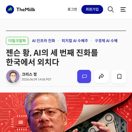
로그인
회원
가입
더밀크알파
AI 인프라 진화
피지컬 AI 수혜주
구경제 AI 수혜
젠슨 황, AI의 세 번째 진화를
한국에서 외치다
크리스 정
2026.06.09 14:06 PDT