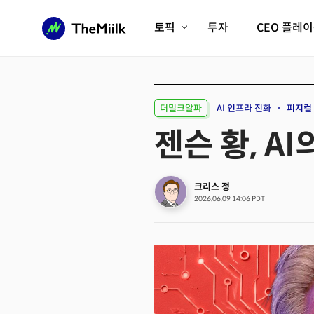
토픽
투자
CEO 플레
에이전틱AI시대
롱제비티/헬스케어
인프라/에너지
미국대전환
더밀크알파
AI 인프라 진화
피지컬 
피지컬AI/로봇
디지털자산
젠슨 황, A
AX비즈니스혁명
미래 교육/직업
전체 기사 보기
크리스 정
2026.06.09 14:06 PDT