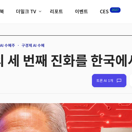
2027
이북
더밀크 TV
리포트
이벤트
CES
전체기사
K-웨이브
최신비디오
비디오
스타트업
혁신원정대
역사 및 개요
AI 수혜주
구경제 AI 수혜
인자기(사람,돈,기술 이야기)
I의 세 번째 진화를 한국
필드 가이드
크리스의 뉴욕 시그널
CES2027 with TheM
더밀크 아카데미
토론 AI 1개
더웨이브/트렌드쇼
밸리토크