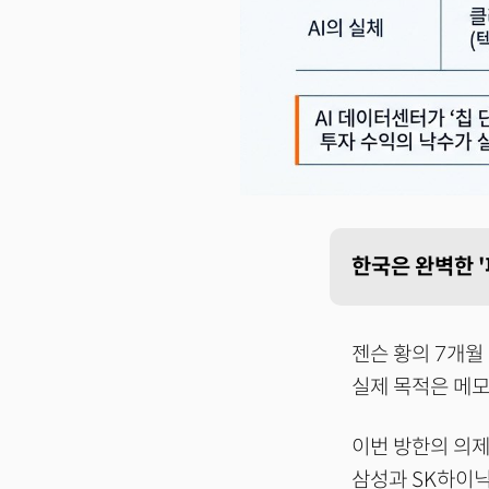
한국은 완벽한 '
젠슨 황의 7개월
실제 목적은 메모
이번 방한의 의제
삼성과 SK하이닉