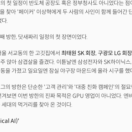
의 첫 일정이 반도체 공장도 혹은 정부청사도 아니었다는 점이
1을 찾아 '페이커' 이상혁에게 두 사람의 사인이 함께 들어간 
냈다.
번째 방한, 닷새짜리 일정의 첫 장면이었다.
서울 서교동의 한 고깃집에서
최태원 SK 회장, 구광모 LG 회
마주 앉아 삼겹살을 즐겼다. 이튿날엔 삼성전자와 SK하이닉스
동을 가졌고 일요일엔 잠실 야구장 마운드에 올라 시구를 했
그의 방한은 단순한 '고객 관리'와 '대중 친화 캠페인'의 절
벗겨보면 이번 방한의 진짜 목적은 GPU 영업이 아니었다. 
 세대의 먹거리를 찾아 온 것이다.
cal AI)'