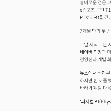
흥미로운 점은 그
e스포츠 구단 T
RTX5090을 건
7개월 만의 두 
그날 저녁 그는 
네이버 의장
과 
경영진과 개별 회
뉴스에서 바라본 
하지만 한 꺼풀 
바라봐야 할 다음
'피지컬 AI(Physi