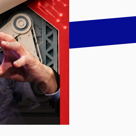
talk
LinkedIn
하기