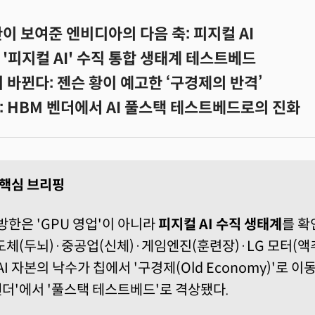
이 보여준 엔비디아의 다음 축: 피지컬 AI
'피지컬 AI' 수직 통합 생태계 테스트베드
이 바뀐다: 젠슨 황이 예고한 ‘구경제의 반격’
: HBM 벤더에서 AI 풀스택 테스트베드로의 진화
I 핵심 브리핑
방한은 'GPU 영업'이 아니라
피지컬 AI 수직 생태계
를 확
도체(두뇌)·중공업(신체)·게임엔진(훈련장)·LG 모터(
AI 자본의 낙수가 칩에서 '구경제(Old Economy)'로 
벤더'에서 '풀스택 테스트베드'로 격상됐다.