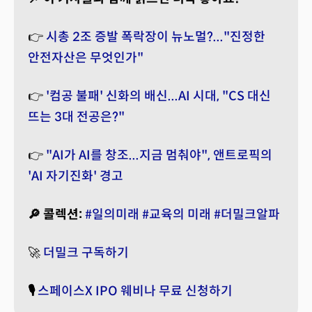
👉
시총 2조 증발 폭락장이 뉴노멀?..."진정한
안전자산은 무엇인가"
👉
'컴공 불패' 신화의 배신...AI 시대, "CS 대신
뜨는 3대 전공은?"
👉
"AI가 AI를 창조...지금 멈춰야", 앤트로픽의
'AI 자기진화' 경고
🔎 콜렉션:
#일의미래
#교육의 미래
#더밀크알파
🚀
더밀크 구독하기
🎙️
스페이스X IPO 웨비나 무료 신청하기