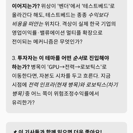
이어지는가?
위상이 '벤더'에서 '테스트베드'로
올라간다 해도, 테스트베드는 종종
수익보다
비용을 떠안는
위치다. 격상이 실제 한국 기업의
영업이익률·밸류에이션 멀티플 확장으로
전이되는 메커니즘은 무엇인가?
3.
투자자는 이 테마를 어떤
순서
로 진입해야
하는가?
병목이 'GPU→전력→로보틱스'로
이동한다면, 자본도 시차를 두고 흐른다. 지금
시점에
전력 인프라(현재 병목)와 로보틱스(차기
병목)
중 어느 쪽이 위험조정수익률에서
유리한가?
📌 이 기사들과 함께 읽으면 더욱 좋아요!