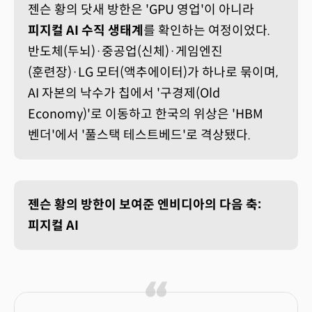
젠슨 황의 닷새 방한은 'GPU 영업'이 아니라
피지컬 AI 수직 생태계
를 확인하는 여정이었다.
반도체(두뇌)·중공업(신체)·게임엔진
(훈련장)·LG 모터(액추에이터)가 하나로 묶이며,
AI 자본의 낙수가 칩에서 '구경제(Old
Economy)'로 이동하고 한국의 위상은 'HBM
벤더'에서 '풀스택 테스트베드'로 격상됐다.
젠슨 황의 방한이 보여준 엔비디아의 다음 축:
피지컬 AI