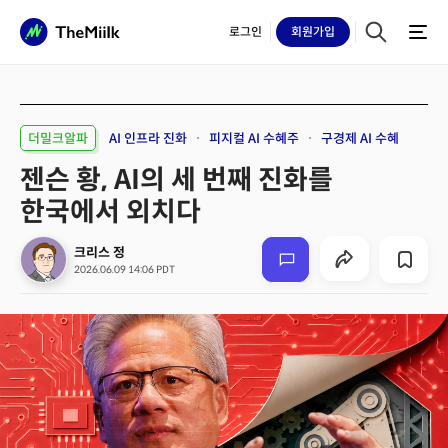
로그인
회원
가입
더밀크알파
AI 인프라 진화
피지컬 AI 수혜주
구경제 AI 수혜
젠슨 황, AI의 세 번째 진화를
한국에서 외치다
크리스 정
2026.06.09 14:06 PDT