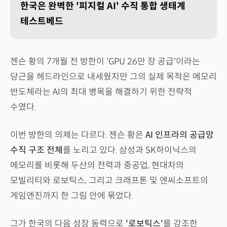
한국은 완벽한 '피지컬 AI' 수직 통합 생태계
테스트베드
젠슨 황의 7개월 전 방한이 'GPU 26만 장 공급'이라는
당근을 헤드라인으로 내세웠지만 그의 실제 목적은 메모리
반도체라는 AI의 최대 병목을 해결하기 위한 전략적
수였다.
이번 방한의 의제는 다르다. 젠슨 황은
AI 인프라의 공급망
수직 구조 전체
를 노리고 있다. 삼성과 SK하이닉스의
메모리를 비롯해 두산의 전력과 중공업, 현대차의
모빌리티와 로보틱스, 그리고 크래프톤 및 엔씨소프트의
게임엔진까지 한 그림 안에 묶었다.
그가 한국의 다음 성장 동력으로
'로보틱스'
를 강조한