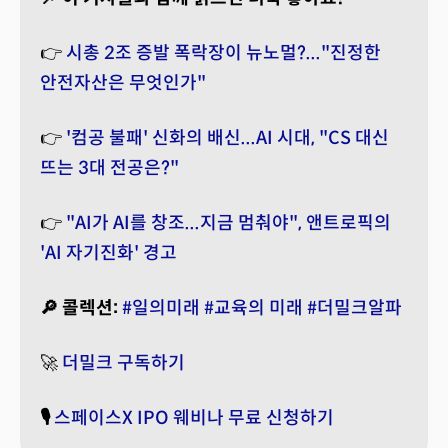
👉
시총 2조 증발 폭락장이 뉴노멀?..."진정한
안전자산은 무엇인가"
👉
'컴공 불패' 신화의 배신...AI 시대, "CS 대신
뜨는 3대 전공은?"
👉
"AI가 AI를 창조...지금 멈춰야", 앤트로픽의
'AI 자기진화' 경고
🔎 콜렉션:
#일의미래
#교육의 미래
#더밀크알파
🚀
더밀크 구독하기
🎙️
스페이스X IPO 웨비나 무료 신청하기