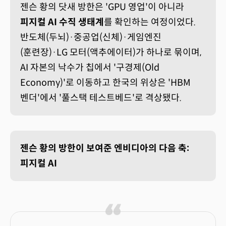
젠슨 황의 닷새 방한은 'GPU 영업'이 아니라
피지컬 AI 수직 생태계
를 확인하는 여정이었다.
반도체(두뇌)·중공업(신체)·게임엔진
(훈련장)·LG 모터(액추에이터)가 하나로 묶이며,
AI 자본의 낙수가 칩에서 '구경제(Old
Economy)'로 이동하고 한국의 위상은 'HBM
벤더'에서 '풀스택 테스트베드'로 격상됐다.
젠슨 황의 방한이 보여준 엔비디아의 다음 축:
피지컬 AI