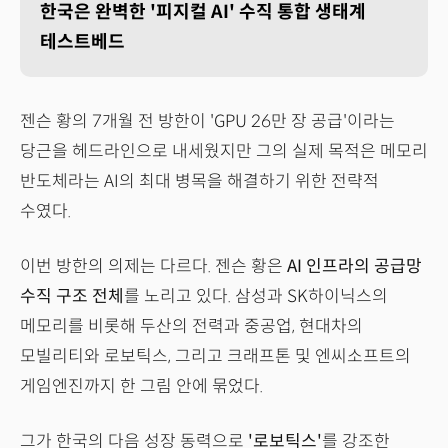
한국은 완벽한 '피지컬 AI' 수직 통합 생태계
테스트베드
젠슨 황의 7개월 전 방한이 'GPU 26만 장 공급'이라는
당근을 헤드라인으로 내세웠지만 그의 실제 목적은 메모리
반도체라는 AI의 최대 병목을 해결하기 위한 전략적
수였다.
이번 방한의 의제는 다르다. 젠슨 황은
AI 인프라의 공급망
수직 구조 전체
를 노리고 있다. 삼성과 SK하이닉스의
메모리를 비롯해 두산의 전력과 중공업, 현대차의
모빌리티와 로보틱스, 그리고 크래프톤 및 엔씨소프트의
게임엔진까지 한 그림 안에 묶었다.
그가 한국의 다음 성장 동력으로
'로보틱스'
를 강조한