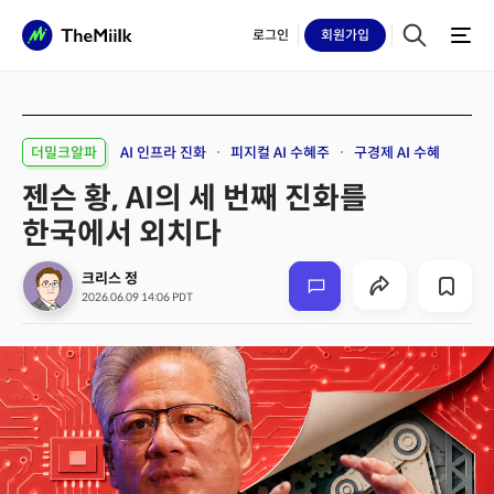
로그인
회원
가입
더밀크알파
AI 인프라 진화
피지컬 AI 수혜주
구경제 AI 수혜
젠슨 황, AI의 세 번째 진화를
한국에서 외치다
크리스 정
2026.06.09 14:06 PDT