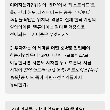
이어지는가?
위상이 '벤더'에서 '테스트베드'로
올라간다 해도, 테스트베드는 종종
수익보다
비용을 떠안는
위치다. 격상이 실제 한국 기업의
영업이익률·밸류에이션 멀티플 확장으로
전이되는 메커니즘은 무엇인가?
3.
투자자는 이 테마를 어떤
순서
로 진입해야
하는가?
병목이 'GPU→전력→로보틱스'로
이동한다면, 자본도 시차를 두고 흐른다. 지금
시점에
전력 인프라(현재 병목)와 로보틱스(차기
병목)
중 어느 쪽이 위험조정수익률에서
유리한가?
📌 이 기사들과 함께 읽으면 더욱 좋아요!