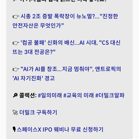
👉
시총 2조 증발 폭락장이 뉴노멀?..."진정한
안전자산은 무엇인가"
👉
'컴공 불패' 신화의 배신...AI 시대, "CS 대신
뜨는 3대 전공은?"
👉
"AI가 AI를 창조...지금 멈춰야", 앤트로픽의
'AI 자기진화' 경고
🔎 콜렉션:
#일의미래
#교육의 미래
#더밀크알파
🚀
더밀크 구독하기
🎙️
스페이스X IPO 웨비나 무료 신청하기