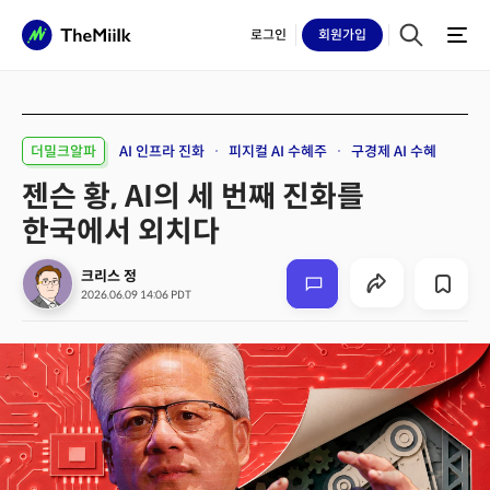
로그인
회원
가입
더밀크알파
AI 인프라 진화
피지컬 AI 수혜주
구경제 AI 수혜
젠슨 황, AI의 세 번째 진화를
한국에서 외치다
크리스 정
2026.06.09 14:06 PDT