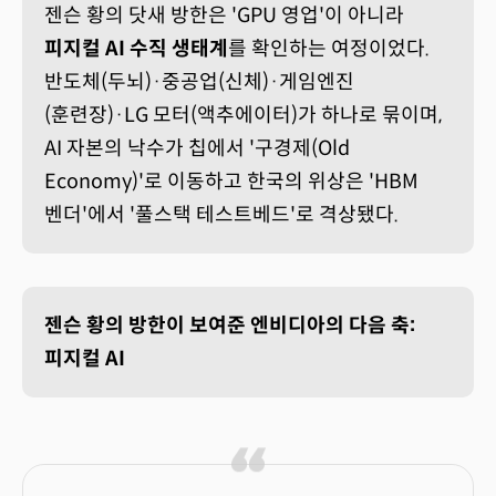
젠슨 황의 닷새 방한은 'GPU 영업'이 아니라
피지컬 AI 수직 생태계
를 확인하는 여정이었다.
반도체(두뇌)·중공업(신체)·게임엔진
(훈련장)·LG 모터(액추에이터)가 하나로 묶이며,
AI 자본의 낙수가 칩에서 '구경제(Old
Economy)'로 이동하고 한국의 위상은 'HBM
벤더'에서 '풀스택 테스트베드'로 격상됐다.
젠슨 황의 방한이 보여준 엔비디아의 다음 축:
피지컬 AI