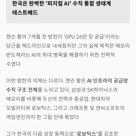
한국은 완벽한 '피지컬 AI' 수직 통합 생태계
테스트베드
젠슨 황의 7개월 전 방한이 'GPU 26만 장 공급'이라는
당근을 헤드라인으로 내세웠지만 그의 실제 목적은 메모리
반도체라는 AI의 최대 병목을 해결하기 위한 전략적
수였다.
이번 방한의 의제는 다르다. 젠슨 황은
AI 인프라의 공급망
수직 구조 전체
를 노리고 있다. 삼성과 SK하이닉스의
메모리를 비롯해 두산의 전력과 중공업, 현대차의
모빌리티와 로보틱스, 그리고 크래프톤 및 엔씨소프트의
게임엔진까지 한 그림 안에 묶었다.
그가 한국의 다음 성장 동력으로
'로보틱스'
를 강조한