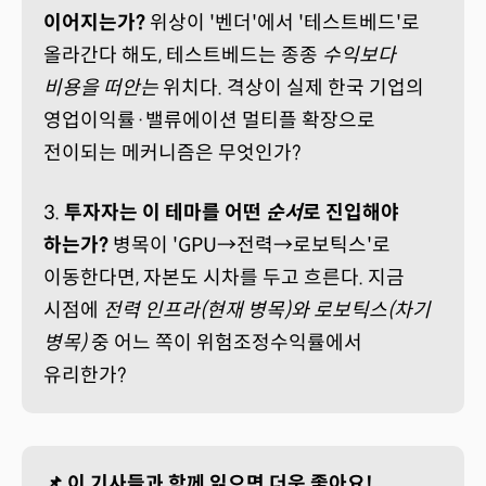
이어지는가?
위상이 '벤더'에서 '테스트베드'로
올라간다 해도, 테스트베드는 종종
수익보다
비용을 떠안는
위치다. 격상이 실제 한국 기업의
영업이익률·밸류에이션 멀티플 확장으로
전이되는 메커니즘은 무엇인가?
3.
투자자는 이 테마를 어떤
순서
로 진입해야
하는가?
병목이 'GPU→전력→로보틱스'로
이동한다면, 자본도 시차를 두고 흐른다. 지금
시점에
전력 인프라(현재 병목)와 로보틱스(차기
병목)
중 어느 쪽이 위험조정수익률에서
유리한가?
📌 이 기사들과 함께 읽으면 더욱 좋아요!