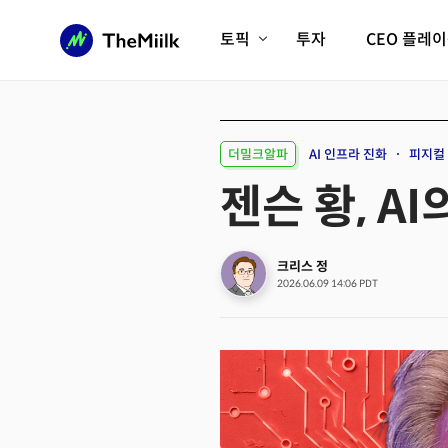
토픽
투자
CEO 플레
에이전틱AI시대
롱제비티/헬스케어
인프라/에너지
미국대전환
더밀크알파
AI 인프라 진화
피지컬 
피지컬AI/로봇
디지털자산
젠슨 황, A
AX비즈니스혁명
미래 교육/직업
전체 기사 보기
크리스 정
2026.06.09 14:06 PDT