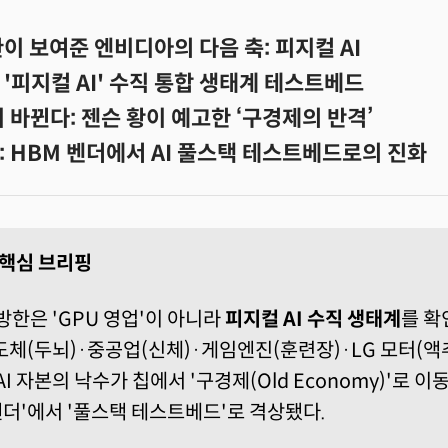
이 보여준 엔비디아의 다음 축: 피지컬 AI
'피지컬 AI' 수직 통합 생태계 테스트베드
이 바뀐다: 젠슨 황이 예고한 ‘구경제의 반격’
: HBM 벤더에서 AI 풀스택 테스트베드로의 진화
I 핵심 브리핑
방한은 'GPU 영업'이 아니라
피지컬 AI 수직 생태계
를 확
도체(두뇌)·중공업(신체)·게임엔진(훈련장)·LG 모터(
AI 자본의 낙수가 칩에서 '구경제(Old Economy)'로 
벤더'에서 '풀스택 테스트베드'로 격상됐다.