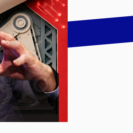
talk
LinkedIn
하기