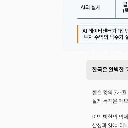
한국은 완벽한 '
젠슨 황의 7개월
실제 목적은 메모
이번 방한의 의제
삼성과 SK하이닉