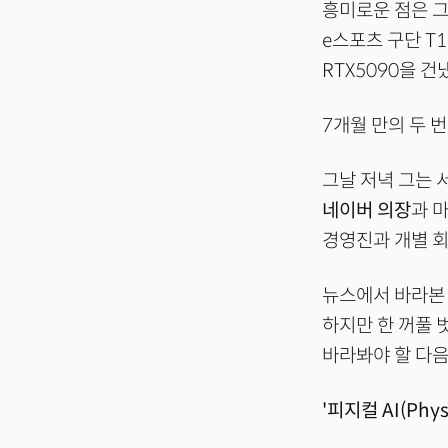
흥미로운 점은 그
e스포츠 구단 T
RTX5090을 건
7개월 만의 두 
그날 저녁 그는 
네이버 의장
과 
경영진과 개별 회
뉴스에서 바라본 
하지만 한 꺼풀 
바라봐야 할 다음
'피지컬 AI(Physi