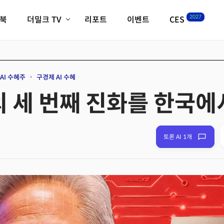
2027
이북
더밀크 TV
리포트
이벤트
CES
전체기사
K-웨이브
최신비디오
비디오
스타트업
혁신원정대
역사 및 개요
AI 수혜주
구경제 AI 수혜
인자기(사람,돈,기술 이야기)
I의 세 번째 진화를 한국
필드 가이드
크리스의 뉴욕 시그널
CES2027 with TheM
더밀크 아카데미
토론 AI 1개
더웨이브/트렌드쇼
밸리토크