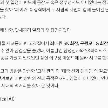
의 첫 일정이 반도체 공장도 혹은 정부청사도 아니었다는 점이
1을 찾아 '페이커' 이상혁에게 두 사람의 사인이 함께 들어간 
냈다.
번째 방한, 닷새짜리 일정의 첫 장면이었다.
서울 서교동의 한 고깃집에서
최태원 SK 회장, 구광모 LG 회
마주 앉아 삼겹살을 즐겼다. 이튿날엔 삼성전자와 SK하이닉스
동을 가졌고 일요일엔 잠실 야구장 마운드에 올라 시구를 했
그의 방한은 단순한 '고객 관리'와 '대중 친화 캠페인'의 절
벗겨보면 이번 방한의 진짜 목적은 GPU 영업이 아니었다. 
 세대의 먹거리를 찾아 온 것이다.
cal AI)'