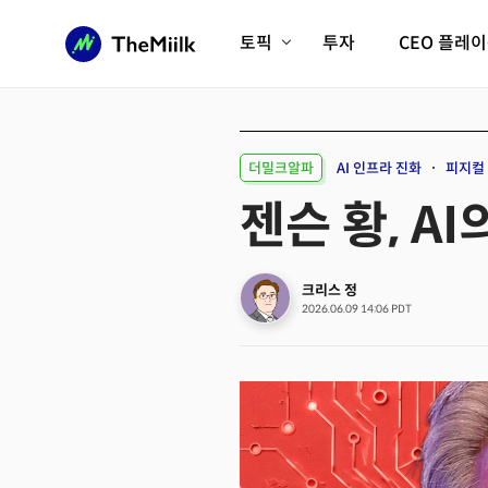
토픽
투자
CEO 플레
에이전틱AI시대
롱제비티/헬스케어
인프라/에너지
미국대전환
더밀크알파
AI 인프라 진화
피지컬 
피지컬AI/로봇
디지털자산
젠슨 황, A
AX비즈니스혁명
미래 교육/직업
전체 기사 보기
크리스 정
2026.06.09 14:06 PDT