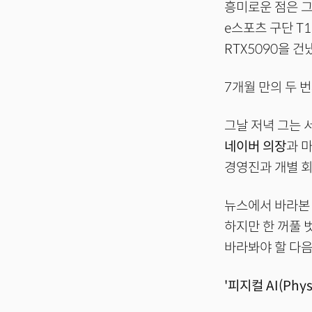
흥미로운 점은 그
e스포츠 구단 T
RTX5090을 건
7개월 만의 두 
그날 저녁 그는 
네이버 의장
과 
경영진과 개별 회
뉴스에서 바라본 
하지만 한 꺼풀 
바라봐야 할 다음
'피지컬 AI(Physi