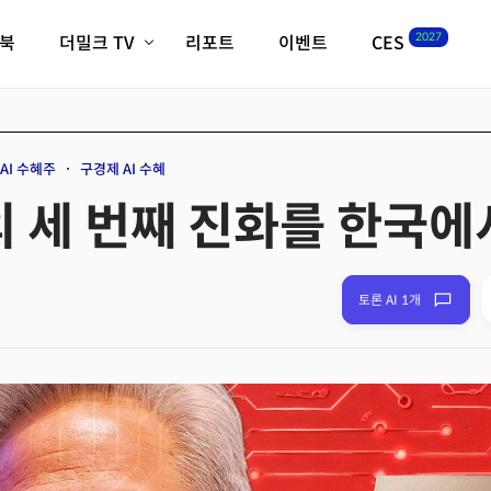
2027
이북
더밀크 TV
리포트
이벤트
CES
전체기사
K-웨이브
최신비디오
비디오
스타트업
혁신원정대
역사 및 개요
AI 수혜주
구경제 AI 수혜
인자기(사람,돈,기술 이야기)
I의 세 번째 진화를 한국
필드 가이드
크리스의 뉴욕 시그널
CES2027 with TheM
더밀크 아카데미
토론 AI 1개
더웨이브/트렌드쇼
밸리토크