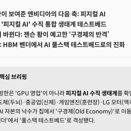
이 보여준 엔비디아의 다음 축: 피지컬 AI
'피지컬 AI' 수직 통합 생태계 테스트베드
이 바뀐다: 젠슨 황이 예고한 ‘구경제의 반격’
: HBM 벤더에서 AI 풀스택 테스트베드로의 진화
I 핵심 브리핑
방한은 'GPU 영업'이 아니라
피지컬 AI 수직 생태계
를 확
도체(두뇌)·중공업(신체)·게임엔진(훈련장)·LG 모터(
AI 자본의 낙수가 칩에서 '구경제(Old Economy)'로 
벤더'에서 '풀스택 테스트베드'로 격상됐다.