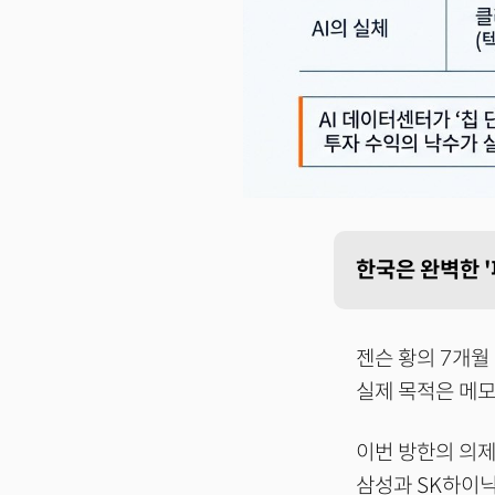
한국은 완벽한 '
젠슨 황의 7개월
실제 목적은 메모
이번 방한의 의제
삼성과 SK하이닉