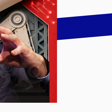
talk
LinkedIn
하기