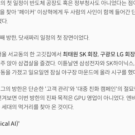
의 첫 일정이 반도체 공장도 혹은 정부청사도 아니었다는 점이
1을 찾아 '페이커' 이상혁에게 두 사람의 사인이 함께 들어간 
냈다.
번째 방한, 닷새짜리 일정의 첫 장면이었다.
서울 서교동의 한 고깃집에서
최태원 SK 회장, 구광모 LG 회
마주 앉아 삼겹살을 즐겼다. 이튿날엔 삼성전자와 SK하이닉스
동을 가졌고 일요일엔 잠실 야구장 마운드에 올라 시구를 했
그의 방한은 단순한 '고객 관리'와 '대중 친화 캠페인'의 절
벗겨보면 이번 방한의 진짜 목적은 GPU 영업이 아니었다. 
 세대의 먹거리를 찾아 온 것이다.
cal AI)'