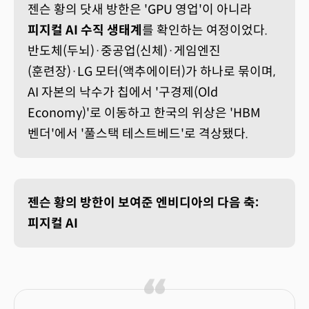
젠슨 황의 닷새 방한은 'GPU 영업'이 아니라
피지컬 AI 수직 생태계
를 확인하는 여정이었다.
반도체(두뇌)·중공업(신체)·게임엔진
(훈련장)·LG 모터(액추에이터)가 하나로 묶이며,
AI 자본의 낙수가 칩에서 '구경제(Old
Economy)'로 이동하고 한국의 위상은 'HBM
벤더'에서 '풀스택 테스트베드'로 격상됐다.
젠슨 황의 방한이 보여준 엔비디아의 다음 축:
피지컬 AI