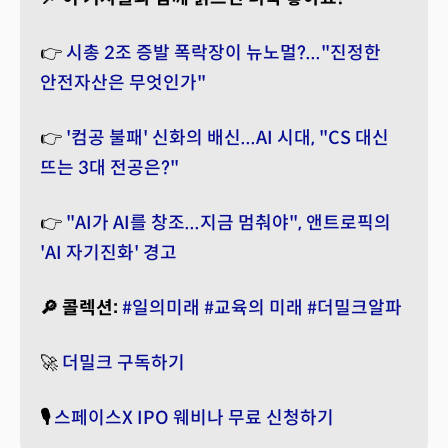
👉
시총 2조 증발 폭락장이 뉴노멀?..."진정한
안전자산은 무엇인가"
👉
'컴공 불패' 신화의 배신...AI 시대, "CS 대신
뜨는 3대 전공은?"
👉
"AI가 AI를 창조...지금 멈춰야", 앤트로픽의
'AI 자기진화' 경고
🔎 콜렉션:
#일의미래
#교육의 미래
#더밀크알파
🚀
더밀크 구독하기
🎙️
스페이스X IPO 웨비나 무료 신청하기