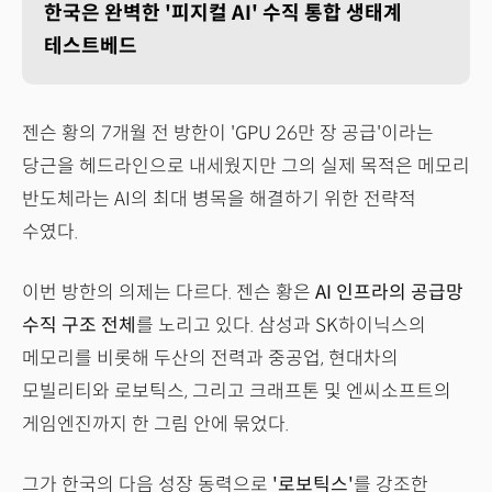
한국은 완벽한 '피지컬 AI' 수직 통합 생태계
테스트베드
젠슨 황의 7개월 전 방한이 'GPU 26만 장 공급'이라는
당근을 헤드라인으로 내세웠지만 그의 실제 목적은 메모리
반도체라는 AI의 최대 병목을 해결하기 위한 전략적
수였다.
이번 방한의 의제는 다르다. 젠슨 황은
AI 인프라의 공급망
수직 구조 전체
를 노리고 있다. 삼성과 SK하이닉스의
메모리를 비롯해 두산의 전력과 중공업, 현대차의
모빌리티와 로보틱스, 그리고 크래프톤 및 엔씨소프트의
게임엔진까지 한 그림 안에 묶었다.
그가 한국의 다음 성장 동력으로
'로보틱스'
를 강조한