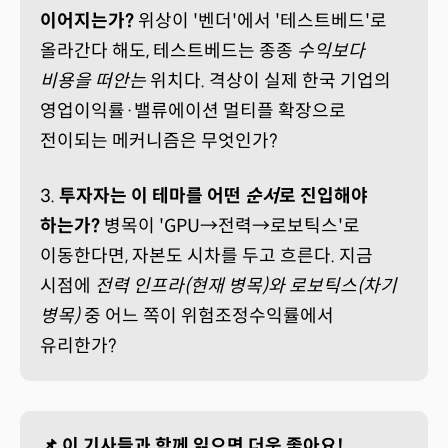
이어지는가?
위상이 '벤더'에서 '테스트베드'로
올라간다 해도, 테스트베드는 종종
수익보다
비용을 떠안는
위치다. 격상이 실제 한국 기업의
영업이익률·밸류에이션 멀티플 확장으로
전이되는 메커니즘은 무엇인가?
3.
투자자는 이 테마를 어떤
순서
로 진입해야
하는가?
병목이 'GPU→전력→로보틱스'로
이동한다면, 자본도 시차를 두고 흐른다. 지금
시점에
전력 인프라(현재 병목)와 로보틱스(차기
병목)
중 어느 쪽이 위험조정수익률에서
유리한가?
📌 이 기사들과 함께 읽으면 더욱 좋아요!