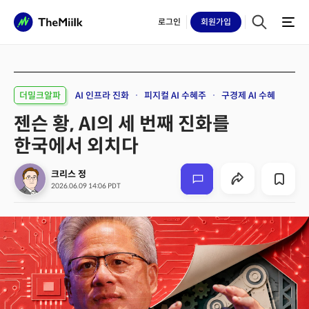
로그인
회원
가입
더밀크알파
AI 인프라 진화
피지컬 AI 수혜주
구경제 AI 수혜
젠슨 황, AI의 세 번째 진화를
한국에서 외치다
크리스 정
2026.06.09 14:06 PDT