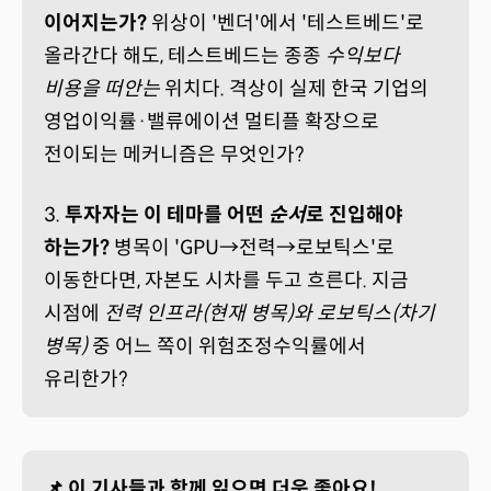
이어지는가?
위상이 '벤더'에서 '테스트베드'로
올라간다 해도, 테스트베드는 종종
수익보다
비용을 떠안는
위치다. 격상이 실제 한국 기업의
영업이익률·밸류에이션 멀티플 확장으로
전이되는 메커니즘은 무엇인가?
3.
투자자는 이 테마를 어떤
순서
로 진입해야
하는가?
병목이 'GPU→전력→로보틱스'로
이동한다면, 자본도 시차를 두고 흐른다. 지금
시점에
전력 인프라(현재 병목)와 로보틱스(차기
병목)
중 어느 쪽이 위험조정수익률에서
유리한가?
📌 이 기사들과 함께 읽으면 더욱 좋아요!