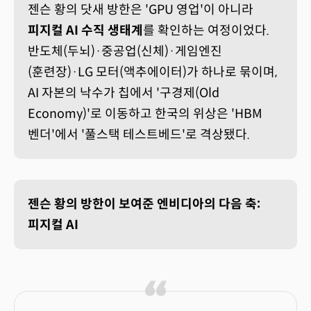
젠슨 황의 닷새 방한은 'GPU 영업'이 아니라
피지컬 AI 수직 생태계
를 확인하는 여정이었다.
반도체(두뇌)·중공업(신체)·게임엔진
(훈련장)·LG 모터(액추에이터)가 하나로 묶이며,
AI 자본의 낙수가 칩에서 '구경제(Old
Economy)'로 이동하고 한국의 위상은 'HBM
벤더'에서 '풀스택 테스트베드'로 격상됐다.
젠슨 황의 방한이 보여준 엔비디아의 다음 축:
피지컬 AI