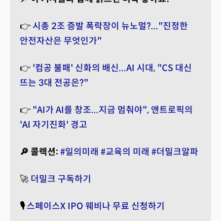
👉
시총 2조 증발 폭락장이 뉴노멀?..."진정한
안전자산은 무엇인가"
👉
'컴공 불패' 신화의 배신...AI 시대, "CS 대신
뜨는 3대 전공은?"
👉
"AI가 AI를 창조...지금 멈춰야", 앤트로픽의
'AI 자기진화' 경고
🔎 콜렉션:
#일의미래
#교육의 미래
#더밀크알파
🚀
더밀크 구독하기
🎙️
스페이스X IPO 웨비나 무료 신청하기