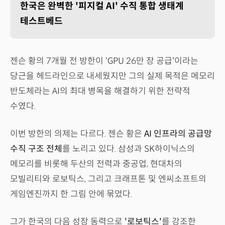
한국은 완벽한 '피지컬 AI' 수직 통합 생태계
테스트베드
젠슨 황의 7개월 전 방한이 'GPU 26만 장 공급'이라는
당근을 헤드라인으로 내세웠지만 그의 실제 목적은 메모리
반도체라는 AI의 최대 병목을 해결하기 위한 전략적
수였다.
이번 방한의 의제는 다르다. 젠슨 황은
AI 인프라의 공급망
수직 구조 전체
를 노리고 있다. 삼성과 SK하이닉스의
메모리를 비롯해 두산의 전력과 중공업, 현대차의
모빌리티와 로보틱스, 그리고 크래프톤 및 엔씨소프트의
게임엔진까지 한 그림 안에 묶었다.
그가 한국의 다음 성장 동력으로
'로보틱스'
를 강조한