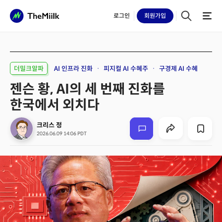
로그인
회원
가입
더밀크알파
AI 인프라 진화
피지컬 AI 수혜주
구경제 AI 수혜
젠슨 황, AI의 세 번째 진화를
한국에서 외치다
크리스 정
2026.06.09 14:06 PDT