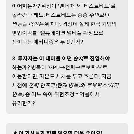
이어지는가?
위상이 '벤더'에서 '테스트베드'로
올라간다 해도, 테스트베드는 종종
수익보다
비용을 떠안는
위치다. 격상이 실제 한국 기업의
영업이익률·밸류에이션 멀티플 확장으로
전이되는 메커니즘은 무엇인가?
3.
투자자는 이 테마를 어떤
순서
로 진입해야
하는가?
병목이 'GPU→전력→로보틱스'로
이동한다면, 자본도 시차를 두고 흐른다. 지금
시점에
전력 인프라(현재 병목)와 로보틱스(차기
병목)
중 어느 쪽이 위험조정수익률에서
유리한가?
📌 이 기사들과 함께 읽으면 더욱 좋아요!