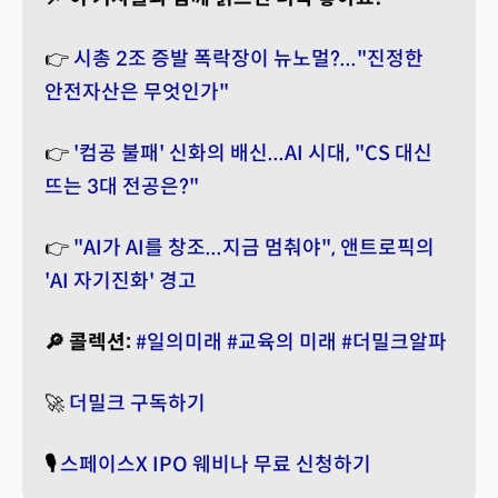
👉
시총 2조 증발 폭락장이 뉴노멀?..."진정한
안전자산은 무엇인가"
👉
'컴공 불패' 신화의 배신...AI 시대, "CS 대신
뜨는 3대 전공은?"
👉
"AI가 AI를 창조...지금 멈춰야", 앤트로픽의
'AI 자기진화' 경고
🔎 콜렉션:
#일의미래
#교육의 미래
#더밀크알파
🚀
더밀크 구독하기
🎙️
스페이스X IPO 웨비나 무료 신청하기