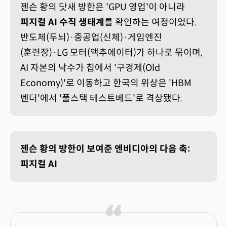
젠슨 황의 닷새 방한은 'GPU 영업'이 아니라
피지컬 AI 수직 생태계
를 확인하는 여정이었다.
반도체(두뇌)·중공업(신체)·게임엔진
(훈련장)·LG 모터(액추에이터)가 하나로 묶이며,
AI 자본의 낙수가 칩에서 '구경제(Old
Economy)'로 이동하고 한국의 위상은 'HBM
벤더'에서 '풀스택 테스트베드'로 격상됐다.
젠슨 황의 방한이 보여준 엔비디아의 다음 축:
피지컬 AI