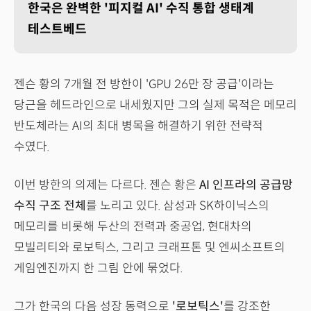
한국은 완벽한 '피지컬 AI' 수직 통합 생태계
테스트베드
젠슨 황의 7개월 전 방한이 'GPU 26만 장 공급'이라는
당근을 헤드라인으로 내세웠지만 그의 실제 목적은 메모리
반도체라는 AI의 최대 병목을 해결하기 위한 전략적
수였다.
이번 방한의 의제는 다르다. 젠슨 황은
AI 인프라의 공급망
수직 구조 전체
를 노리고 있다. 삼성과 SK하이닉스의
메모리를 비롯해 두산의 전력과 중공업, 현대차의
모빌리티와 로보틱스, 그리고 크래프톤 및 엔씨소프트의
게임엔진까지 한 그림 안에 묶었다.
그가 한국의 다음 성장 동력으로
'로보틱스'
를 강조한