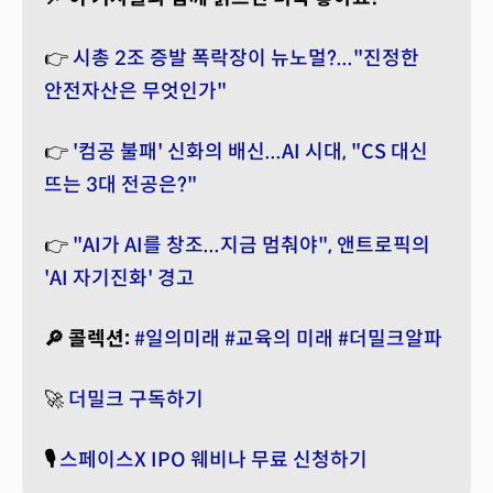
👉
시총 2조 증발 폭락장이 뉴노멀?..."진정한
안전자산은 무엇인가"
👉
'컴공 불패' 신화의 배신...AI 시대, "CS 대신
뜨는 3대 전공은?"
👉
"AI가 AI를 창조...지금 멈춰야", 앤트로픽의
'AI 자기진화' 경고
🔎 콜렉션:
#일의미래
#교육의 미래
#더밀크알파
🚀
더밀크 구독하기
🎙️
스페이스X IPO 웨비나 무료 신청하기