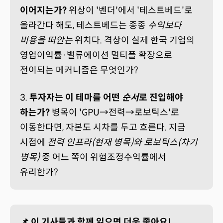
이어지는가?
위상이 '벤더'에서 '테스트베드'로
올라간다 해도, 테스트베드는 종종
수익보다
비용을 떠안는
위치다. 격상이 실제 한국 기업의
영업이익률·밸류에이션 멀티플 확장으로
전이되는 메커니즘은 무엇인가?
3.
투자자는 이 테마를 어떤
순서
로 진입해야
하는가?
병목이 'GPU→전력→로보틱스'로
이동한다면, 자본도 시차를 두고 흐른다. 지금
시점에
전력 인프라(현재 병목)와 로보틱스(차기
병목)
중 어느 쪽이 위험조정수익률에서
유리한가?
📌 이 기사들과 함께 읽으면 더욱 좋아요!