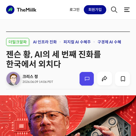
로그인
회원
가입
더밀크알파
AI 인프라 진화
피지컬 AI 수혜주
구경제 AI 수혜
젠슨 황, AI의 세 번째 진화를
한국에서 외치다
크리스 정
2026.06.09 14:06 PDT