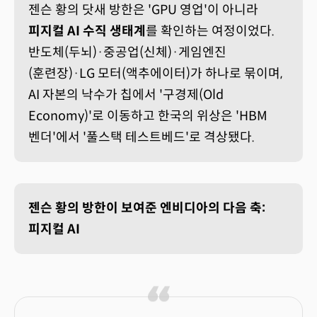
젠슨 황의 닷새 방한은 'GPU 영업'이 아니라
피지컬 AI 수직 생태계
를 확인하는 여정이었다.
반도체(두뇌)·중공업(신체)·게임엔진
(훈련장)·LG 모터(액추에이터)가 하나로 묶이며,
AI 자본의 낙수가 칩에서 '구경제(Old
Economy)'로 이동하고 한국의 위상은 'HBM
벤더'에서 '풀스택 테스트베드'로 격상됐다.
젠슨 황의 방한이 보여준 엔비디아의 다음 축:
피지컬 AI