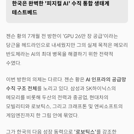
한국은 완벽한 '피지컬 AI' 수직 통합 생태계
테스트베드
젠슨 황의 7개월 전 방한이 'GPU 26만 장 공급'이라는
당근을 헤드라인으로 내세웠지만 그의 실제 목적은 메모리
반도체라는 AI의 최대 병목을 해결하기 위한 전략적
수였다.
이번 방한의 의제는 다르다. 젠슨 황은
AI 인프라의 공급망
수직 구조 전체
를 노리고 있다. 삼성과 SK하이닉스의
메모리를 비롯해 두산의 전력과 중공업, 현대차의
모빌리티와 로보틱스, 그리고 크래프톤 및 엔씨소프트의
게임엔진까지 한 그림 안에 묶었다.
그가 한국의 다음 성장 동력으로
'로보틱스'
를 강조한