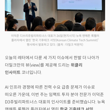
이덕준 디쓰리쥬빌리파트너스 대표가 26일(현지시각) 뉴욕 맨해튼 록펠러
플라자에서 열린 ‘한국 기후테크 서밋(Korean Climate Tech Summit)’
행사에서 발표하고 있다.
(출처 : 더밀크 박원익)
오늘의 레터에서 다룬 세 가지 이슈에서 한발 더 나아가
더밀크만의 뷰(view)를 제공해 드리는
위클리
인사이트
코너입니다.
AI 인프라 경쟁에 따른 전력 수요 급증 문제가 이슈로
떠오른 가운데, 이번 주는 임팩트 투자 분야 전문가 이덕준
D3쥬빌리파트너스 대표의 인사이트를 준비했습니다. 뉴욕
맨해튼 록펠러 플라자에서 열린
한국 기후테크 서밋