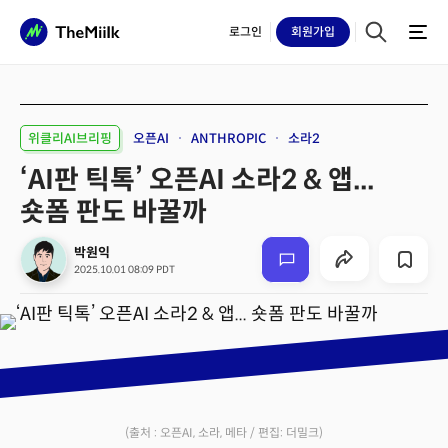
로그인
회원
가입
위클리AI브리핑
오픈AI
ANTHROPIC
소라2
‘AI판 틱톡’ 오픈AI 소라2 & 앱...
숏폼 판도 바꿀까
박원익
2025.10.01 08:09 PDT
(출처 : 오픈AI, 소라, 메타 / 편집: 더밀크)