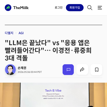
로그인
회원
가입
디엘지
AGI
"LLM은 끝났다" vs "응용 앱은
빨려들어간다"… 이경전·류중희
3대 격돌
손재권
2026.05.06 00:44 PDT