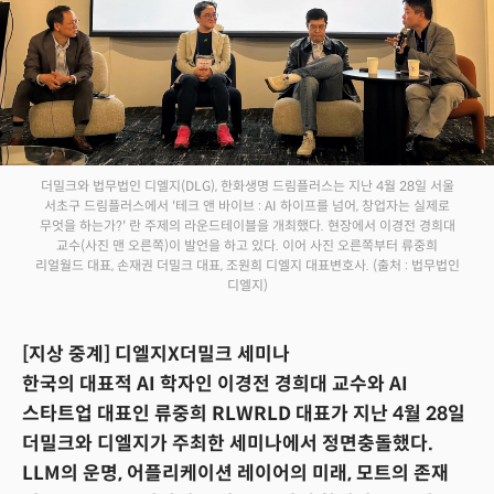
더밀크와 법무법인 디엘지(DLG), 한화생명 드림플러스는 지난 4월 28일 서울
서초구 드림플러스에서 '테크 앤 바이브 : AI 하이프를 넘어, 창업자는 실제로
무엇을 하는가?' 란 주제의 라운드테이블을 개최했다. 현장에서 이경전 경희대
교수(사진 맨 오른쪽)이 발언을 하고 있다. 이어 사진 오른쪽부터 류중희
리얼월드 대표, 손재권 더밀크 대표, 조원희 디엘지 대표변호사.
(출처 : 법무법인
디엘지)
[지상 중계] 디엘지X더밀크 세미나
한국의 대표적 AI 학자인 이경전 경희대 교수와 AI
스타트업 대표인 류중희 RLWRLD 대표가 지난 4월 28일
더밀크와 디엘지가 주최한 세미나에서 정면충돌했다.
LLM의 운명, 어플리케이션 레이어의 미래, 모트의 존재