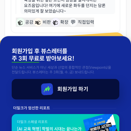
육성을 위한 깊은 고민이 밤잠을 설치게하는
요즈음입니다! 여기에 새로운 화두를 던지는 담론
💬
공감
비판
확장
직접입력
«
이전
1 / 1
다음
»
회원가입 후 뷰스레터를
주 3회 무료
로 받아보세요!
단순 뉴스 서비스가 아닌 세상과 산업의 종합적인 관점(Viewpoints)을
전달드립니다. 뷰스레터는 주 3회(월, 수, 금) 보내드립니다.
회원가입 하기
더밀크가 엄선한 리포트
더밀크 스페셜 리포트
[AI 교육 혁명] 학벌의 시대는 끝나는가