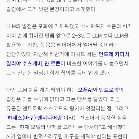
봄이 옵니다"
작년 8월 GPT-5 출시 직후 한국경제
칼럼에서 그가 썼던 문장이라고 소개했다.
LLM의 발전은 포화에 가까워졌고 박사학위자 수준의 AI가
이미 손에 쥐어진 만큼 앞으로 2~3년은 LLM 보다 LLM을
활용하는 기법, 즉 응용 레이어에서 일어날 것이라는
진단이었다. 지난해 하반기에 리처드 서튼,
안드레 카파시
,
일리야 수츠케버
,
얀 르쿤
이 비슷한 이야기를 내놓으면서
그의 진단은 일정한 학계 합의를 등에 업게 됐다.
다만 LLM 붐을 계속 띄워야 하는
오픈AI
와
앤트로픽
의
입장은 다를 수밖에 없다고 그는 단서를 달았다. 최근
유출된 앤트로픽 소스코드의 평가가 엇갈리는 점, 그리고
'
하네스(마구) 엔지니어링'
이라는 신조어가 등장한 점을
그는 "현재 모델의 난제를 드러내는 단서다"고 해석했다.
AI가 얼마나 변덕스러우면 마구를 채워야 한다는 표현이