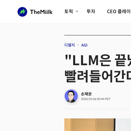
토픽
투자
CEO 플레
에이전틱AI시대
롱제비티/헬스케어
인프라/에너지
미국대전환
디엘지
AGI
피지컬AI/로봇
디지털자산
"LLM은 끝
AX비즈니스혁명
미래 교육/직업
빨려들어간다
전체 기사 보기
손재권
2026.05.06 00:44 PDT