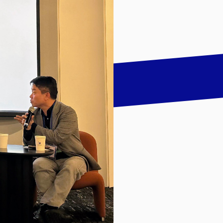
talk
LinkedIn
하기