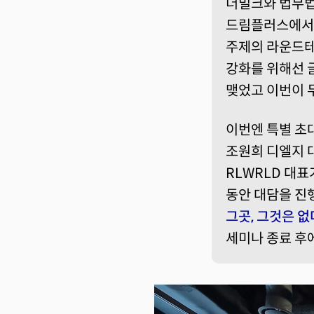
더밀크와 법무법인
드림플러스에
주제의 라운드테
강화를 위해선 
맺었고 이번이 
이번엔 특별 초
조원희 디엘지 
RLWRLD 대
동안 대담을 진
그곳, 그것은 없
세미나 종료 후