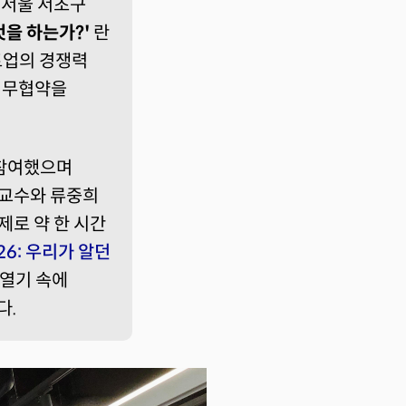
 서울 서초구
엇을 하는가?'
란
트업의 경쟁력
업무협약을
 참여했으며
 교수와 류중희
주제로 약 한 시간
26: 우리가 알던
 열기 속에
다.