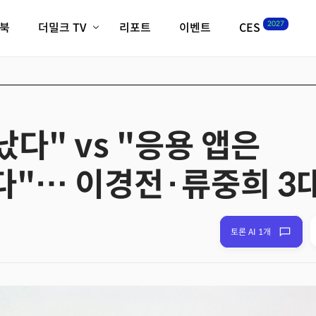
2027
이북
더밀크 TV
리포트
이벤트
CES
전체기사
K-웨이브
최신비디오
비디오
스타트업
혁신원정대
역사 및 개요
인자기(사람,돈,기술 이야기)
났다" vs "응용 앱은
필드 가이드
크리스의 뉴욕 시그널
CES2027 with TheM
"… 이경전·류중희 3
더밀크 아카데미
더웨이브/트렌드쇼
밸리토크
토론 AI 1개