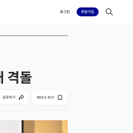
로그인
회원
가입
iilk
대 격돌
공유하기
북마크 하기