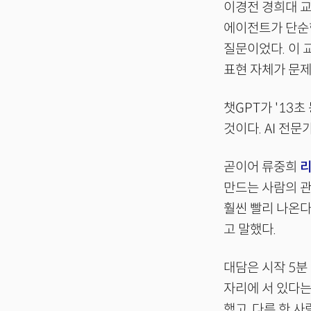
이경전 경희대 교
에이전트가 단순한
질문이었다. 이 
표현 자체가 문제
챗GPT가 '13
것이다. AI 전문
곧이어 류중희
리
만드는 사람의 관
훨씬 빨리 나온다
고 말했다.
대담은 시작 5분
자리에 서 있다는
했고, 다른 한 