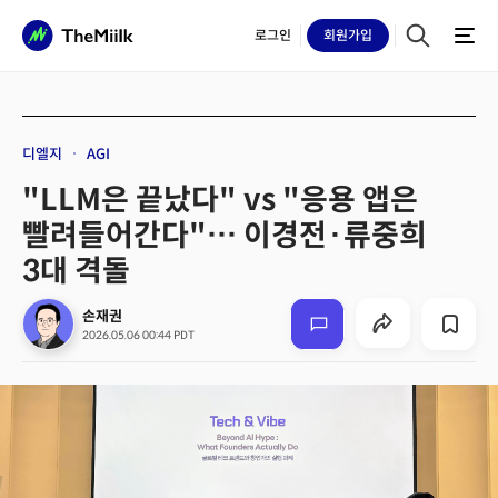
로그인
회원
가입
디엘지
AGI
"LLM은 끝났다" vs "응용 앱은
빨려들어간다"… 이경전·류중희
3대 격돌
손재권
2026.05.06 00:44 PDT