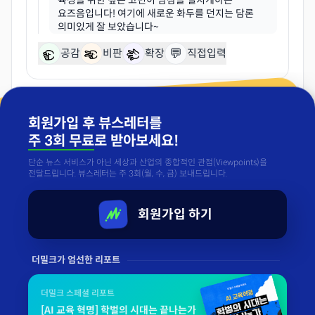
육성을 위한 깊은 고민이 밤잠을 설치게하는
요즈음입니다! 여기에 새로운 화두를 던지는 담론
💬
공감
비판
확장
직접입력
«
이전
1 / 1
다음
»
회원가입 후 뷰스레터를
주 3회 무료
로 받아보세요!
단순 뉴스 서비스가 아닌 세상과 산업의 종합적인 관점(Viewpoints)을
전달드립니다. 뷰스레터는 주 3회(월, 수, 금) 보내드립니다.
회원가입 하기
더밀크가 엄선한 리포트
더밀크 스페셜 리포트
[AI 교육 혁명] 학벌의 시대는 끝나는가