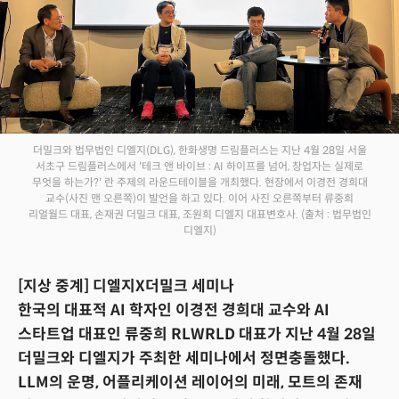
더밀크와 법무법인 디엘지(DLG), 한화생명 드림플러스는 지난 4월 28일 서울
서초구 드림플러스에서 '테크 앤 바이브 : AI 하이프를 넘어, 창업자는 실제로
무엇을 하는가?' 란 주제의 라운드테이블을 개최했다. 현장에서 이경전 경희대
교수(사진 맨 오른쪽)이 발언을 하고 있다. 이어 사진 오른쪽부터 류중희
리얼월드 대표, 손재권 더밀크 대표, 조원희 디엘지 대표변호사.
(출처 : 법무법인
디엘지)
[지상 중계] 디엘지X더밀크 세미나
한국의 대표적 AI 학자인 이경전 경희대 교수와 AI
스타트업 대표인 류중희 RLWRLD 대표가 지난 4월 28일
더밀크와 디엘지가 주최한 세미나에서 정면충돌했다.
LLM의 운명, 어플리케이션 레이어의 미래, 모트의 존재