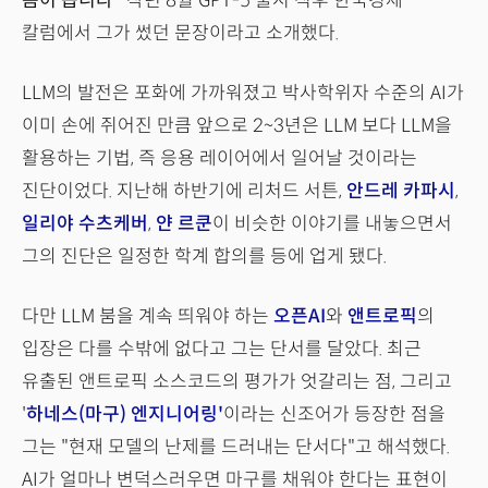
봄이 옵니다"
작년 8월 GPT-5 출시 직후 한국경제
칼럼에서 그가 썼던 문장이라고 소개했다.
LLM의 발전은 포화에 가까워졌고 박사학위자 수준의 AI가
이미 손에 쥐어진 만큼 앞으로 2~3년은 LLM 보다 LLM을
활용하는 기법, 즉 응용 레이어에서 일어날 것이라는
진단이었다. 지난해 하반기에 리처드 서튼,
안드레 카파시
,
일리야 수츠케버
,
얀 르쿤
이 비슷한 이야기를 내놓으면서
그의 진단은 일정한 학계 합의를 등에 업게 됐다.
다만 LLM 붐을 계속 띄워야 하는
오픈AI
와
앤트로픽
의
입장은 다를 수밖에 없다고 그는 단서를 달았다. 최근
유출된 앤트로픽 소스코드의 평가가 엇갈리는 점, 그리고
'
하네스(마구) 엔지니어링'
이라는 신조어가 등장한 점을
그는 "현재 모델의 난제를 드러내는 단서다"고 해석했다.
AI가 얼마나 변덕스러우면 마구를 채워야 한다는 표현이